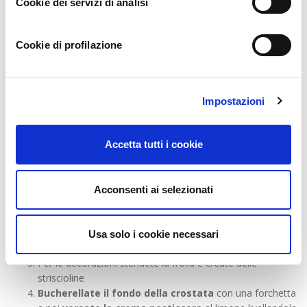
Cookie dei servizi di analisi
Cookie di profilazione
Impostazioni
Accetta tutti i cookie
Componiamo la Crostata al Limone
Riprendete la frolla e tiratela con un matterello
su
Acconsenti ai selezionati
una spianatoia leggermente infarinata e ottenete uno
spessore di circa mezzo centimetro.
Sistemate la frolla stesa in una teglia
(imburratela
Usa solo i cookie necessari
per non fare attaccare la pasta)
Per le decorazioni stendete la frolla e create delle
striscioline
Bucherellate il fondo della crostata
con una forchetta