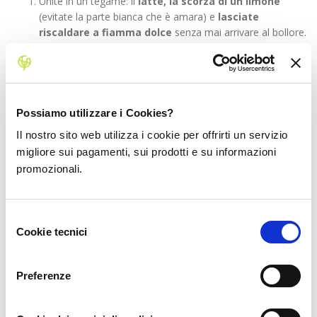
Unite in un tegame: il
latte, la scorza di un limone
(evitate la parte bianca che è amara) e
lasciate
riscaldare a fiamma dolce
senza mai arrivare al bollore.
Nel mentre in un recipiente,
sbattete con una frusta i
tuorli e lo zucchero
, setacciate il tutto e
aggiungete la
farina e la fecola
(o maizena) poi continuate a
mescolare facendo attenzione a non formare grumi.
Unite
il latte a filo
nel recipiente e continuate a
Possiamo utilizzare i Cookies?
mescolare bene con una frusta.
Il nostro sito web utilizza i cookie per offrirti un servizio
Ripassate il composto in pentola
, filtrandolo con un
migliore sui pagamenti, sui prodotti e su informazioni
colino per eliminare le scorze di limone.
promozionali.
Continuate a
mescolare la crema
, cuocendola a fuoco
basso per circa 15 minuti, fino a quando non si sarà
addensata.
Selezione
Sistemate la crema in un recipiente, copritela con pellicola
Cookie tecnici
trasparente (a contatto per eviterete che si formi la
del
crosticina in superficie) e riponetela in frigorifero.
consenso
Preferenze