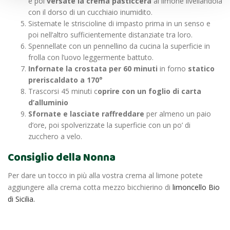
e poi
versate la crema pasticcera
al limone livellandola
con il dorso di un cucchiaio inumidito.
Sistemate le striscioline di impasto prima in un senso e
poi nell’altro sufficientemente distanziate tra loro.
Spennellate con un pennellino da cucina la superficie in
frolla con l’uovo leggermente battuto.
Infornate la crostata per 60 minuti
in forno
statico
preriscaldato a 170°
Trascorsi 45 minuti c
oprire con un foglio di carta
d’alluminio
Sfornate e lasciate raffreddare
per almeno un paio
d’ore, poi spolverizzate la superficie con un po’ di
zucchero a velo.
Consiglio della Nonna
Per dare un tocco in più alla vostra crema al limone potete
aggiungere alla crema cotta mezzo bicchierino di
limoncello Bio
di Sicilia.