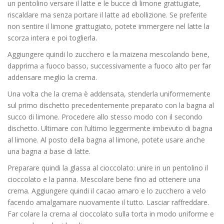
un pentolino versare il latte e le bucce di limone grattugiate,
riscaldare ma senza portare il latte ad ebollizione. Se preferite
non sentire il limone grattugiato, potete immergere nel latte la
scorza intera e poi toglierla.
Aggiungere quindi lo zucchero e la maizena mescolando bene,
dapprima a fuoco basso, successivamente a fuoco alto per far
addensare meglio la crema.
Una volta che la crema è addensata, stenderla uniformemente
sul primo dischetto precedentemente preparato con la bagna al
succo di limone. Procedere allo stesso modo con il secondo
dischetto. Ultimare con l’ultimo leggermente imbevuto di bagna
al limone. Al posto della bagna al limone, potete usare anche
una bagna a base di latte.
Preparare quindi la glassa al cioccolato: unire in un pentolino il
cioccolato e la panna. Mescolare bene fino ad ottenere una
crema. Aggiungere quindi il cacao amaro e lo zucchero a velo
facendo amalgamare nuovamente il tutto. Lasciar raffreddare.
Far colare la crema al cioccolato sulla torta in modo uniforme e