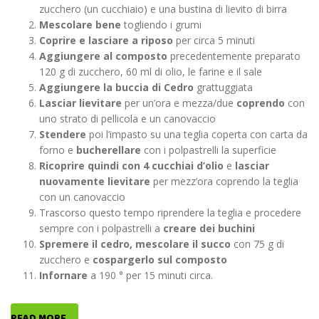
zucchero (un cucchiaio) e una bustina di lievito di birra
Mescolare bene
togliendo i grumi
Coprire e lasciare a riposo
per circa 5 minuti
Aggiungere al composto
precedentemente preparato
120 g di zucchero, 60 ml di olio, le farine e il sale
Aggiungere la buccia di Cedro
grattuggiata
Lasciar lievitare
per un’ora e mezza/due
coprendo
con
uno strato di pellicola e un canovaccio
Stendere
poi l’impasto su una teglia coperta con carta da
forno e
bucherellare
con i polpastrelli la superficie
Ricoprire quindi con 4 cucchiai d’olio
e
lasciar
nuovamente lievitare
per mezz’ora coprendo la teglia
con un canovaccio
Trascorso questo tempo riprendere la teglia e procedere
sempre con i polpastrelli a
creare dei buchini
Spremere il cedro, mescolare il succo
con 75 g di
zucchero e
cospargerlo sul composto
Infornare
a 190 ° per 15 minuti circa.
READ MORE