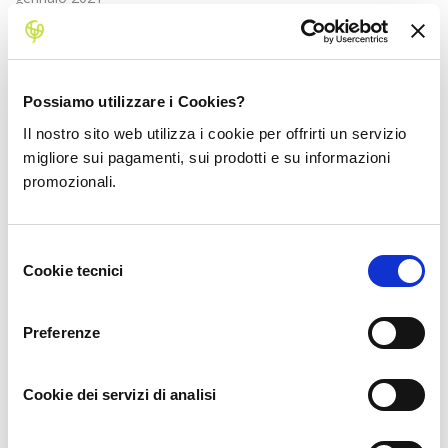
dicembre 2020
novembre 2020
Possiamo utilizzare i Cookies?
ottobre 2020
Il nostro sito web utilizza i cookie per offrirti un servizio
migliore sui pagamenti, sui prodotti e su informazioni
settembre 2020
promozionali.
agosto 2020
luglio 2020
Selezione
Cookie tecnici
del
giugno 2020
consenso
maggio 2020
Preferenze
aprile 2020
Cookie dei servizi di analisi
marzo 2020