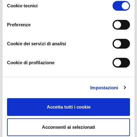
Reading your article has greatly helped me, and I agree with you.
Cookie tecnici
del
But I still have some questions. Can you help me? I will pay
consenso
attention to your answer. thank you.
Preferenze
Cookie dei servizi di analisi
gate比特币购买
9 months ago
Cookie di profilazione
Reading your article has greatly helped me, and I agree with you.
But I still have some questions. Can you help me? I will pay
attention to your answer. thank you.
Impostazioni
Accetta tutti i cookie
www.binance.com-а тркелу
9 months ago
Acconsenti ai selezionati