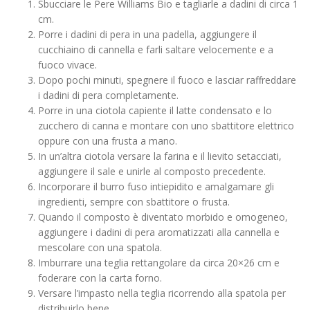
Sbucciare le Pere Williams Bio e tagliarle a dadini di circa 1
cm.
Porre i dadini di pera in una padella, aggiungere il
cucchiaino di cannella e farli saltare velocemente e a
fuoco vivace.
Dopo pochi minuti, spegnere il fuoco e lasciar raffreddare
i dadini di pera completamente.
Porre in una ciotola capiente il latte condensato e lo
zucchero di canna e montare con uno sbattitore elettrico
oppure con una frusta a mano.
In un’altra ciotola versare la farina e il lievito setacciati,
aggiungere il sale e unirle al composto precedente.
Incorporare il burro fuso intiepidito e amalgamare gli
ingredienti, sempre con sbattitore o frusta.
Quando il composto è diventato morbido e omogeneo,
aggiungere i dadini di pera aromatizzati alla cannella e
mescolare con una spatola.
Imburrare una teglia rettangolare da circa 20×26 cm e
foderare con la carta forno.
Versare l’impasto nella teglia ricorrendo alla spatola per
distribuirlo bene