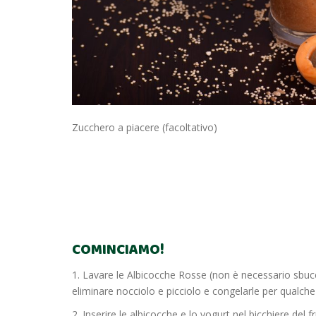
Zucchero a piacere (facoltativo)
COMINCIAMO!
1. Lavare le Albicocche Rosse (non è necessario sbucci
eliminare nocciolo e picciolo e congelarle per qualche
2. Inserire le albicocche e lo yogurt nel bicchiere del 