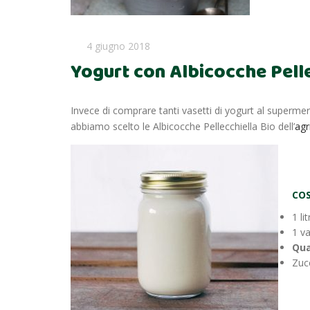
4 giugno 2018
Yogurt con Albicocche Pell
Invece di comprare tanti vasetti di yogurt al supermerc
abbiamo scelto le Albicocche Pellecchiella Bio dell’
agr
COS
1 li
1 va
Qua
Zucc