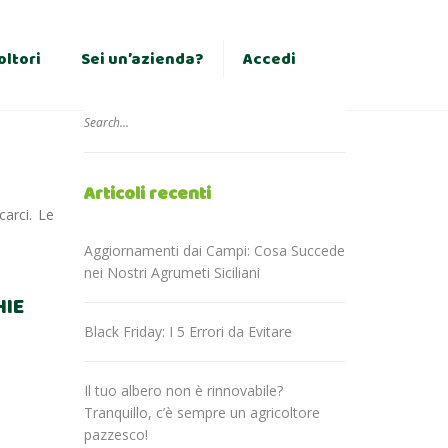
×
oltori
Sei un’azienda?
Accedi
Articoli recenti
carci. Le
Aggiornamenti dai Campi: Cosa Succede
nei Nostri Agrumeti Siciliani
HIE
Black Friday: I 5 Errori da Evitare
Il tuo albero non è rinnovabile?
Tranquillo, c’è sempre un agricoltore
pazzesco!