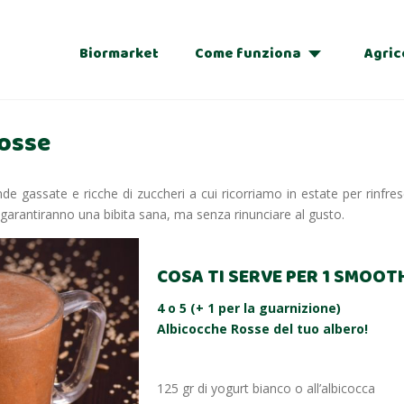
Biormarket
Come funziona
Agric
Adozioni
Rosse
Regalo
de gassate e ricche di zuccheri a cui ricorriamo in estate per rinfres
 garantiranno una bibita sana, ma senza rinunciare al gusto.
COSA TI SERVE PER 1 SMOOT
4 o 5 (+ 1 per la guarnizione)
Albicocche Rosse del tuo albero!
125 gr di yogurt bianco o all’albicocca