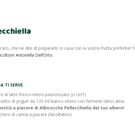
ecchiella
ato, che ne dite di prepararlo in casa con la vostra frutta preferita? 
icoltore Antonella Dell’Orto
.
A TI SERVE
tro di latte fresco intero pastorizzato (o UHT)
setto di yogurt da 125 ml bianco intero con fermenti lattici attivi
ntità a piacere di Albicocche Pellecchiella del tuo albero!
hero di canna a piacere (facoltativo)