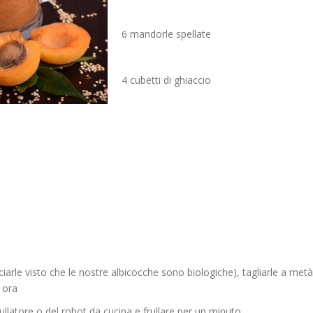
6 mandorle spellate
4 cubetti di ghiaccio
arle visto che le nostre albicocche sono biologiche), tagliarle a metà
 ora
frullatore o del robot da cucina e frullare per un minuto