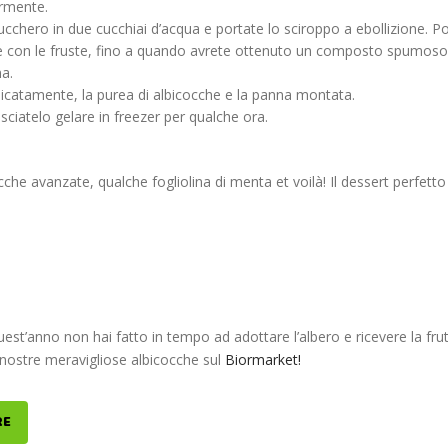
ermente.
zucchero in due cucchiai d’acqua e portate lo sciroppo a ebollizione. Po
are con le fruste, fino a quando avrete ottenuto un composto spumoso
a.
icatamente, la purea di albicocche e la panna montata.
sciatelo gelare in freezer per qualche ora.
cche avanzate, qualche fogliolina di menta et voilà! Il dessert perfett
uest’anno non hai fatto in tempo ad adottare l’albero e ricevere la frut
 nostre meravigliose albicocche sul
Biormarket!
RE