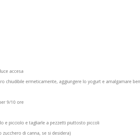
 luce accesa
i vetro chiudibile ermeticamente, aggiungere lo yogurt e amalgamare be
 per 9/10 ore
lo e picciolo e tagliarle a pezzetti piuttosto piccoli
lo zucchero di canna, se si desidera)