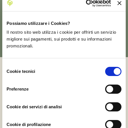
Possiamo utilizzare i Cookies?
GUARDA TUTTI GLI ALBERI
Il nostro sito web utilizza i cookie per offrirti un servizio
migliore sui pagamenti, sui prodotti e su informazioni
promozionali.
Selezione
Cookie tecnici
del
BIORMARKET
consenso
Preferenze
Il nostro Biormarket è ricco di profumi e sapori che
arrivano fino a casa tua nel
pieno rispetto della natura. Scegli, acquista e gusta!
Cookie dei servizi di analisi
Cookie di profilazione