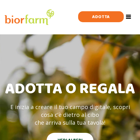
×
Che albero stai cercando?
ADOTTA
Toggl
navig
Ordina per:
ADOTTA O REGALA
E inizia a creare il tuo campo digitale, scopri
cosa c’è dietro al cibo
che arriva sulla tua tavola!