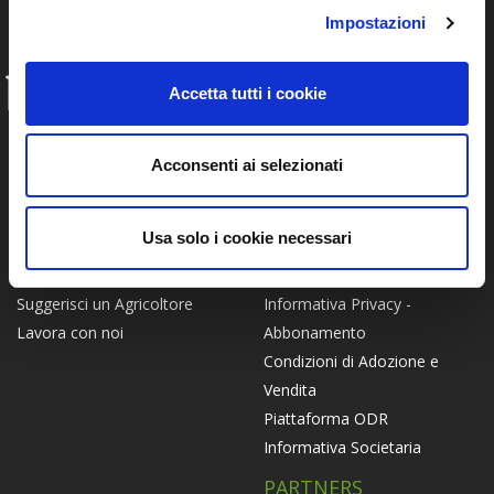
Impostazioni
Accetta tutti i cookie
INFO
FAQ
Chi siamo
Privacy Policy
Certificato Bio
Acconsenti ai selezionati
Termini e Condizioni -
Come Funziona
Piattaforma
Modalità di conservazione
Usa solo i cookie necessari
Termini e Condizioni -
Il Biormarket
Abbonamento
Agricoltori
Informativa Privacy -
Suggerisci un Agricoltore
Abbonamento
Lavora con noi
Condizioni di Adozione e
Vendita
Piattaforma ODR
Informativa Societaria
PARTNERS