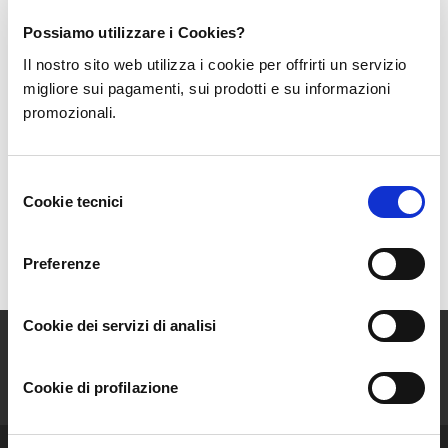
non meno importanza, i vantaggi a lungo termine includono la
condivisione dei guadagni se l’azienda prospera. Ciò potrebbe
Possiamo utilizzare i Cookies?
significare una posizione di alto livello e / o stock option dei
Il nostro sito web utilizza i cookie per offrirti un servizio
dipendenti.
migliore sui pagamenti, sui prodotti e su informazioni
promozionali.
Ecco le nostre attuali offerte di lavoro:
Senior Farmer Specialist –
Ricerca in Corso!
Selezione
Junior Supply Chain Specialist –
Ricerca in Corso!
Cookie tecnici
del
consenso
Community Team Intern –
Ricerca in Corso!
Preferenze
Cookie dei servizi di analisi
ISCRIVITI ALLA NEWSLETTER
Cookie di profilazione
Resta aggiornato sulle storie e le novità della nostra Community!