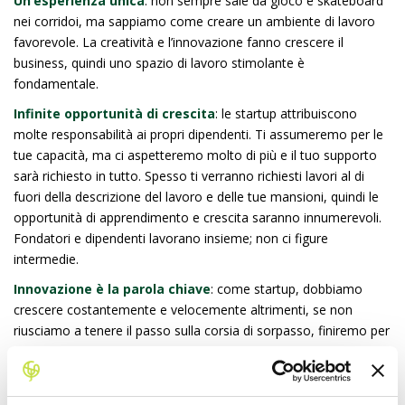
Un’esperienza unica
: non sempre sale da gioco e skateboard
nei corridoi, ma sappiamo come creare un ambiente di lavoro
favorevole. La creatività e l’innovazione fanno crescere il
business, quindi uno spazio di lavoro stimolante è
fondamentale.
Infinite opportunità di crescita
: le startup attribuiscono
molte responsabilità ai propri dipendenti. Ti assumeremo per le
tue capacità, ma ci aspetteremo molto di più e il tuo supporto
sarà richiesto in tutto. Spesso ti verranno richiesti lavori al di
fuori della descrizione del lavoro e delle tue mansioni, quindi le
opportunità di apprendimento e crescita saranno innumerevoli.
Fondatori e dipendenti lavorano insieme; non ci figure
intermedie.
Innovazione è la parola chiave
: come startup, dobbiamo
crescere costantemente e velocemente altrimenti, se non
riusciamo a tenere il passo sulla corsia di sorpasso, finiremo per
sparire. I dipendenti hanno la possibilità di mostrare la loro
genialità, portando risultati grazie a design freschi e nuovi
concetti che catturano l’interesse dei consumatori. Infine, ma