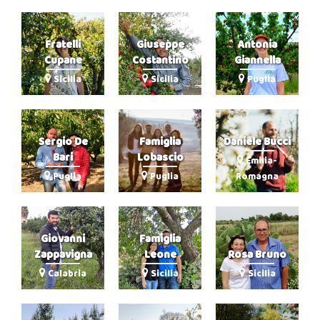
Fratelli
Giuseppe
Antonia
Cupane
Costantino
Giannella
Sicilia
Sicilia
Puglia
Sergio De
Famiglia
Daniele Bucci
Bari
Lobascio
Emilia-
Puglia
Puglia
Romagna
Giovanni
Famiglia
Zappavigna
Leone
Rosa Bruno
Calabria
Sicilia
Sicilia