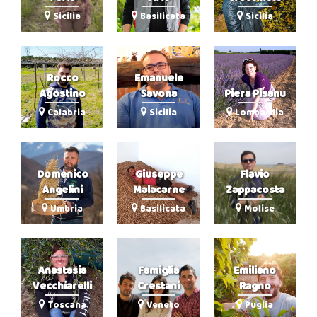
Sicilia
Basilicata
Sicilia
Rocco
Emanuele
Agostino
Savona
Piera Pisanu
Calabria
Sicilia
Lombardia
Domenico
Giuseppe
Flavio
Angelini
Malacarne
Zappacosta
Umbria
Basilicata
Molise
Anastasia
Famiglia
Emiliano
Vecchiarelli
Crestani
Ragno
Toscana
Veneto
Puglia