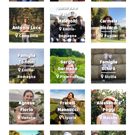
Andrea e
Patrizia
Malavolti
Carmela
Antonio Luce
Riccardi
Emilia-
Campania
Romagna
Puglia
Famiglia
Tondini
Sergio
Famiglia
Germano
Schirò
Emilia-
Romagna
Piemonte
Sicilia
Agnese
Fratelli
Alessandra
Fiorio
Mannucci
Poggi
Veneto
Liguria
Marche