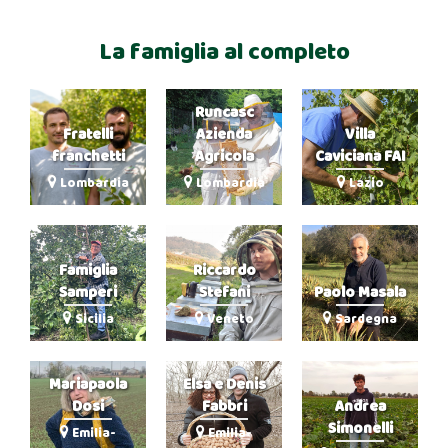
La famiglia al completo
Runcasc
Fratelli
Azienda
Villa
franchetti
Agricola
Caviciana FAI
Lombardia
Lombardia
Lazio
Famiglia
Riccardo
Samperi
Stefani
Paolo Masala
Sicilia
Veneto
Sardegna
Mariapaola
Elsa e Denis
Dosi
Fabbri
Andrea
Simonelli
Emilia-
Emilia-