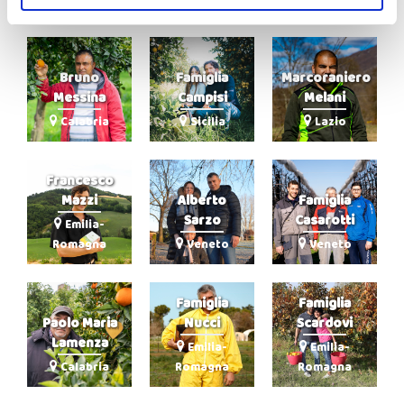
Bruno
Famiglia
Marcoraniero
Messina
Campisi
Melani
Calabria
Sicilia
Lazio
Francesco
Mazzi
Alberto
Famiglia
Sarzo
Casarotti
Emilia-
Romagna
Veneto
Veneto
Famiglia
Famiglia
Paolo Maria
Nucci
Scardovi
Lamenza
Emilia-
Emilia-
Calabria
Romagna
Romagna