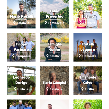
Fabio
Genny
Mario Morelli
Proverbio
Bufano
Calabria
Lombardia
Calabria
Filippo
Famiglia
Fratelli
Farinaro
Garito
Leggero
Campania
Calabria
Piemonte
Leonardo
Emanuele
Dorigo
Ilaria Campisi
Calvo
Umbria
Calabria
Sicilia