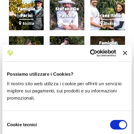
Famiglia
Stefano De
Parisi
Pascale
Persea Italia
Sicilia
Toscana
Sicilia
Famiglia
Famiglia Lo
Leonardo
Rossi-
Sciotto
Attiani
Massimago
Sicilia
Lazio
Veneto
Possiamo utilizzare i Cookies?
Il nostro sito web utilizza i cookie per offrirti un servizio
migliore sui pagamenti, sui prodotti e su informazioni
Giorgio Grani
Carlo Limone
Elena Cassisi
promozionali.
Lazio
Sicilia
Sicilia
Selezione
Claudio
Cookie tecnici
del
Famiglia
Famiglia
Granelli
consenso