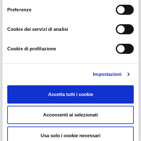
Banchio
Bonora
Emilia-
Preferenze
Piemonte
Puglia
Romagna
Cookie dei servizi di analisi
Famiglia
Castrese
Angela
Losito
Galluccio
Arcoria
Cookie di profilazione
Puglia
Campania
Sicilia
Impostazioni
Riccardo
Giuseppe
Mirko Bezzi
Casarotto
Vignola
Accetta tutti i cookie
Veneto
Veneto
Basilicata
Cooperativa
Acconsenti ai selezionati
sociale
Nicolò Lo
ONLUS Si Può
Carlo Marilli
Piccolo
Fare
Usa solo i cookie necessari
Sicilia
Sicilia
Sicilia