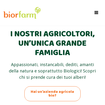
×
Toggl
navig
I NOSTRI AGRICOLTORI,
UN’UNICA GRANDE
FAMIGLIA
Appassionati, instancabili, dediti, amanti
della natura e soprattutto Biologici! Scopri
chi si prende cura dei tuoi alberi!
Hai un'azienda agricola
bio?