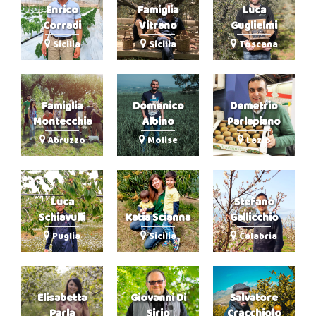
Enrico
Famiglia
Luca
Corradi
Vitrano
Guglielmi
Sicilia
Sicilia
Toscana
Famiglia
Domenico
Demetrio
Montecchia
Albino
Parlapiano
Abruzzo
Molise
Lazio
Luca
Stefano
Schiavulli
Katia Scianna
Gallicchio
Puglia
Sicilia
Calabria
Elisabetta
Giovanni Di
Salvatore
Parla
Sirio
Cracchiolo