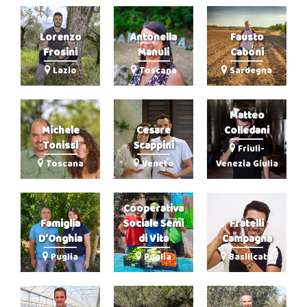
Lorenzo
Antonella
Fausto
Frosini
Manuli
Caboni
Lazio
Toscana
Sardegna
Matteo
Michele
Cesare
Colledani
Tonissi
Scappini
Friuli-
Toscana
Veneto
Venezia Giulia
Cooperativa
Famiglia
Sociale Semi
Fratelli
D’Onghia
di Vita
Campagna
Puglia
Puglia
Basilicata