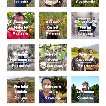
Romagna
Romagna
Lombardia
Famiglia
Massimo
Stefano
Malerba
Carletti
Petrini
Calabria
Marche
Abruzzo
Famiglia
Salvatore
Giuliano
Montemurro
Aceto
Cappelletti
Basilicata
Campania
Marche
Pierluigi
Salvatore
Ilario
Bonizio
Grillo
Lamonaca
Puglia
Calabria
Calabria