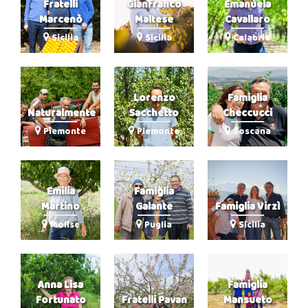
Fratelli
Gianfranco
Emanuela
Marcenò
Maltese
Cavallaro
Sicilia
Sicilia
Calabria
Lorenzo
Famiglia
Naturalmente
Sacchetto
Checcucci
Piemonte
Piemonte
Toscana
Emilia
Famiglia
Martino
Galante
Famiglia Virzì
Molise
Puglia
Sicilia
Anna Lisa
Famiglia
Fortunato
Fratelli Pavan
Mansueto