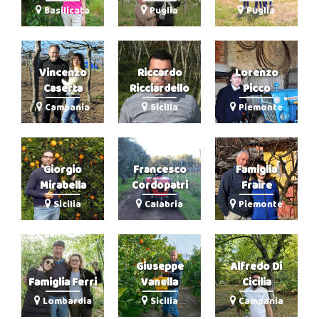
Basilicata
Puglia
Puglia
Vincenzo
Riccardo
Lorenzo
Caserta
Ricciardello
Picco
Campania
Sicilia
Piemonte
Giorgio
Francesco
Famiglia
Mirabella
Cordopatri
Fraire
Sicilia
Calabria
Piemonte
Giuseppe
Alfredo Di
Famiglia Ferri
Vanella
Cicilia
Lombardia
Sicilia
Campania