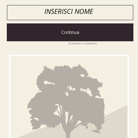
Continua
8
caratteri rimanenti