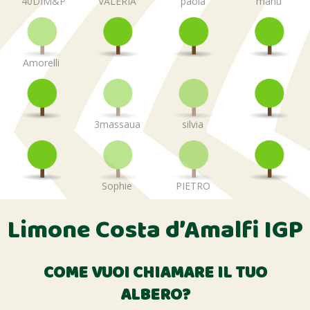
"40DIM&P
VALERIA
paola
manu
Amorelli
3massaua
silvia
Sophie
PIETRO
Limone Costa d’Amalfi IGP
COME VUOI CHIAMARE IL TUO
ALBERO?