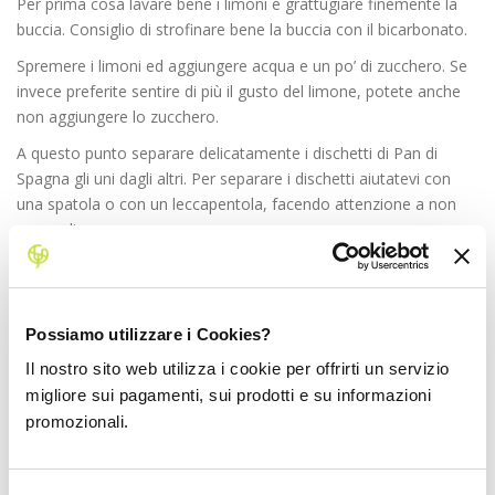
Per prima cosa lavare bene i limoni e grattugiare finemente la
buccia. Consiglio di strofinare bene la buccia con il bicarbonato.
Spremere i limoni ed aggiungere acqua e un po’ di zucchero. Se
invece preferite sentire di più il gusto del limone, potete anche
non aggiungere lo zucchero.
A questo punto separare delicatamente i dischetti di Pan di
Spagna gli uni dagli altri. Per separare i dischetti aiutatevi con
una spatola o con un leccapentola, facendo attenzione a non
romperli.
Dopo aver predisposto il primo disco su un piatto piano,
cominciare a bagnarlo con il succo di limone precedentemente
preparato.
Possiamo utilizzare i Cookies?
Consiglio di toccare delicatamente con un dito per verificare se il
Il nostro sito web utilizza i cookie per offrirti un servizio
dischetto si è ammorbidito a sufficienza.
migliore sui pagamenti, sui prodotti e su informazioni
Procedere quindi con la preparazione della crema al limone: in
promozionali.
un pentolino versare il latte e le bucce di limone grattugiate,
riscaldare ma senza portare il latte ad ebollizione. Se preferite
non sentire il limone grattugiato, potete immergere nel latte la