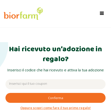
×
Toggl
navig
Hai ricevuto un’adozione in
regalo?
Inserisci il codice che hai ricevuto e attiva la tua adozione
Conferma
Oppure scopri come fare il tuo primo regalo!