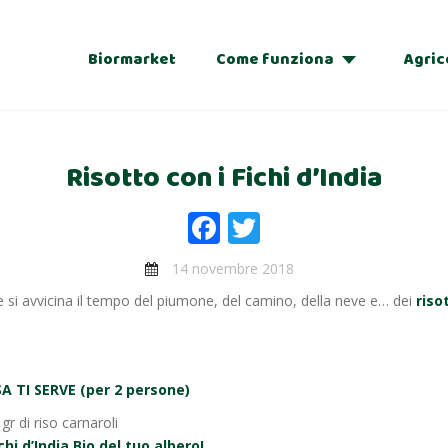
Biormarket
Come funziona
Agric
Adozioni
Risotto con i Fichi d’India
Regalo
Facebook
Twitter
14 novembre 2018
si avvicina il tempo del piumone, del camino, della neve e… dei
riso
A TI SERVE (per 2 persone)
gr di riso carnaroli
ichi d’India Bio del tuo albero!