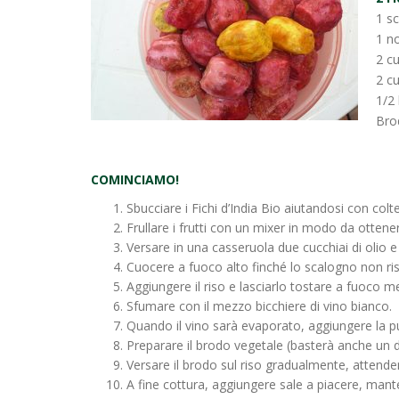
1 s
1 n
2 cu
2 cu
1/2 
Brod
COMINCIAMO!
Sbucciare i Fichi d’India Bio aiutandosi con colte
Frullare i frutti con un mixer in modo da ottene
Versare in una casseruola due cucchiai di olio e
Cuocere a fuoco alto finché lo scalogno non ris
Aggiungere il riso e lasciarlo tostare a fuoco
Sfumare con il mezzo bicchiere di vino bianco.
Quando il vino sarà evaporato, aggiungere la pu
Preparare il brodo vegetale (basterà anche un d
Versare il brodo sul riso gradualmente, attende
A fine cottura, aggiungere sale a piacere, mant