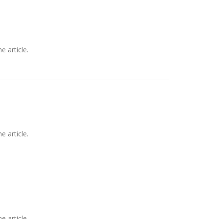
e article.
e article.
e article.