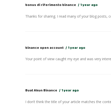
bonus di riferimento binance
1 year ago
Thanks for sharing. I read many of your blog posts, co
binance open account
1 year ago
Your point of view caught my eye and was very interes
Buat Akun Binance
1 year ago
I don’t think the title of your article matches the cont