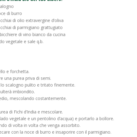
calogno
oce di burro
cchiai di olio extravergine d’oliva
cchiai di parmigiano grattugiato
bicchiere di vino bianco da cucina
o vegetale e sale q.b.
llo e forchetta.
re una purea priva di semi.
 lo scalogno pulito e tritato finemente.
ulterà imbiondito.
 medio, mescolando costantemente.
rea di Fichi d’India e mescolare.
ado vegetale e un pentolino d’acqua) e portarlo a bollore.
ndo di volta in volta che venga assorbito.
ecare con la noce di burro e insaporire con il parmigiano.