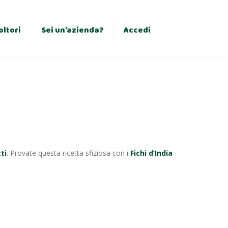
×
oltori
Sei un’azienda?
Accedi
tti
. Provate questa ricetta sfiziosa con i
Fichi d’India