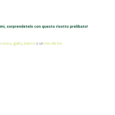
semi, sorprendetelo con questo risotto prelibato!
a
rosso
,
giallo
,
bianco
o un
mix dei tre
.