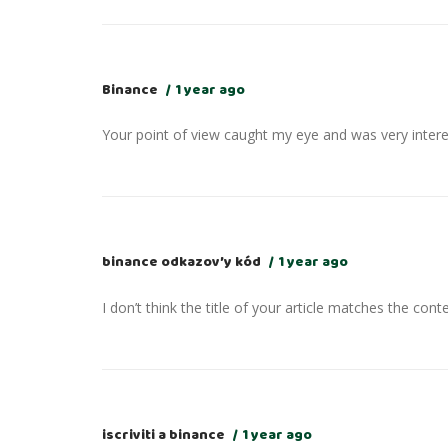
Binance
1 year ago
Your point of view caught my eye and was very interes
binance odkazov’y kód
1 year ago
I don’t think the title of your article matches the cont
iscriviti a binance
1 year ago