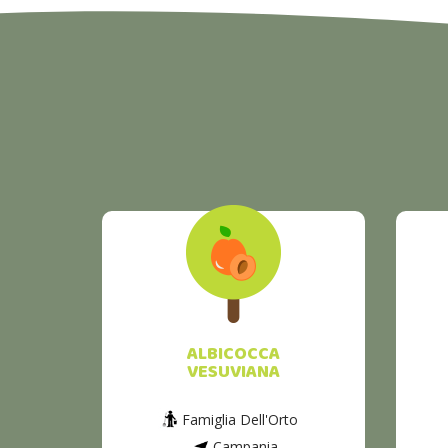
ALBICOCCA
VESUVIANA
a
Famiglia Dell'Orto
Campania