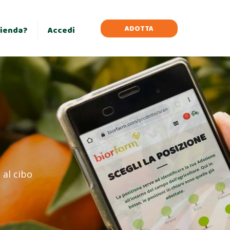
×
ADOTTA
zienda?
Accedi
 al cibo