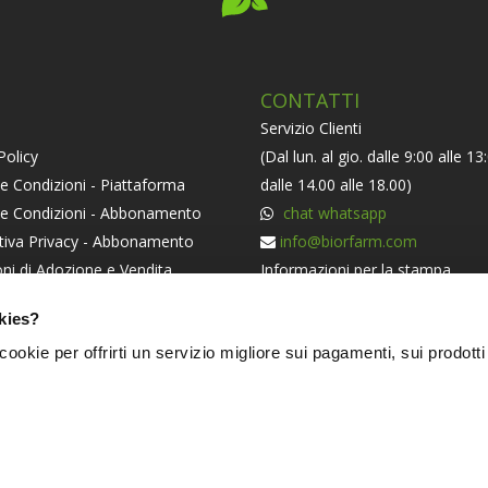
CONTATTI
Servizio Clienti
Policy
(Dal lun. al gio. dalle 9:00 alle 13
e Condizioni - Piattaforma
dalle 14.00 alle 18.00)
 e Condizioni - Abbonamento
chat whatsapp
tiva Privacy - Abbonamento
info@biorfarm.com
ni di Adozione e Vendita
Informazioni per la stampa
orma ODR
press@biorfarm.com
kies?
iva Societaria
Se sei un Agricoltore Bio e ti pi
i cookie per offrirti un servizio migliore sui pagamenti, sui prodotti
essere dei nostri
clicca qui
.
NERS