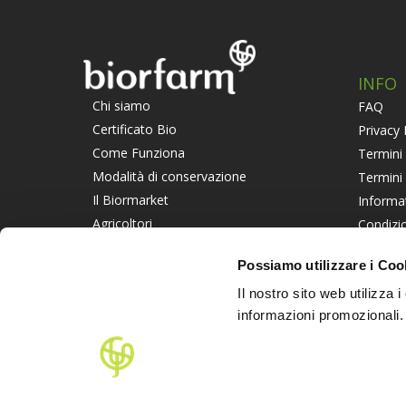
INFO
Chi siamo
FAQ
Certificato Bio
Privacy 
Come Funziona
Termini 
Modalità di conservazione
Termini
Il Biormarket
Informa
Agricoltori
Condizio
Suggerisci un Agricoltore
Piattaf
Possiamo utilizzare i Coo
Lavora con noi
Informat
Il nostro sito web utilizza 
PART
informazioni promozionali.