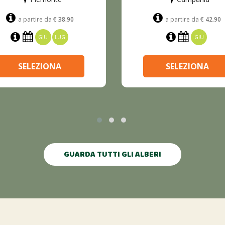
a partire da
€ 38.90
a partire da
€ 42.90
GIU
LUG
GIU
SELEZIONA
SELEZIONA
GUARDA TUTTI GLI ALBERI