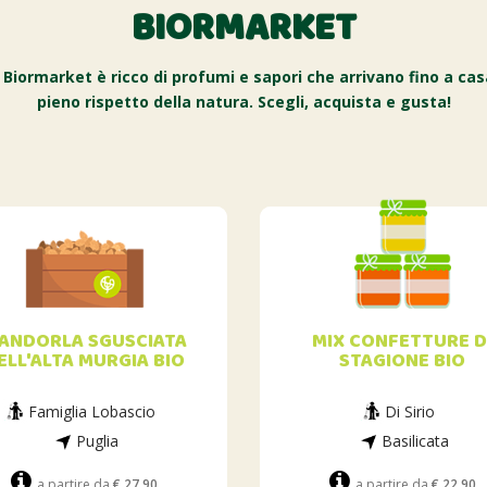
BIORMARKET
o Biormarket è ricco di profumi e sapori che arrivano fino a cas
pieno rispetto della natura. Scegli, acquista e gusta!
ANDORLA SGUSCIATA
MIX CONFETTURE D
ELL'ALTA MURGIA BIO
STAGIONE BIO
Famiglia Lobascio
Di Sirio
Puglia
Basilicata
a partire da
€ 27.90
a partire da
€ 22.90