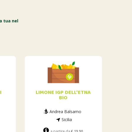
a tua nel
I
LIMONE IGP DELL’ETNA
BIO
Andrea Balsamo
Sicilia
a partire da
€ 19.90