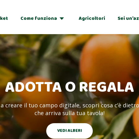
Che albero stai cercando?
ket
Come funziona
Agricoltori
Sei un’a
Adozioni
Regalo
ADOTTA O REGALA
Ordina per:
a a creare il tuo campo digitale, scopri cosa c’è dietro
che arriva sulla tua tavola!
VEDI ALBERI