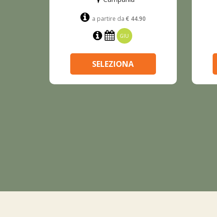
90
a partire da
€ 44.90
GIU
SELEZIONA