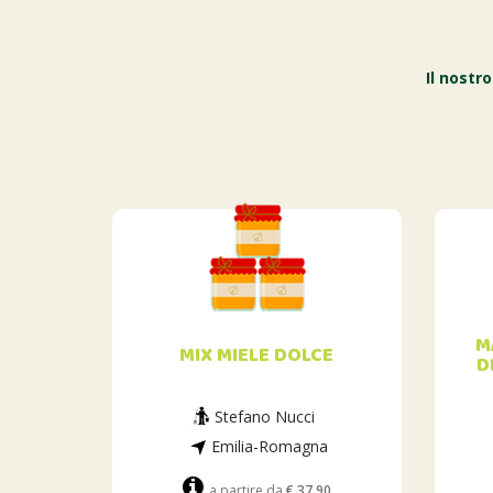
Il nostr
M
MIX MIELE DOLCE
D
Stefano Nucci
Emilia-Romagna
a partire da
€ 37.90