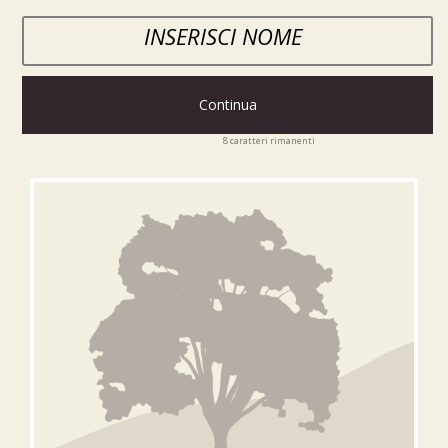
Continua
8
caratteri rimanenti