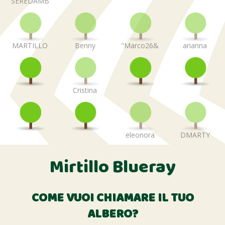
SEREDAMB
MARTILLO
Benny
"Marco26&
arianna
Cristina
eleonora
DMARTY
Mirtillo Blueray
COME VUOI CHIAMARE IL TUO
ALBERO?