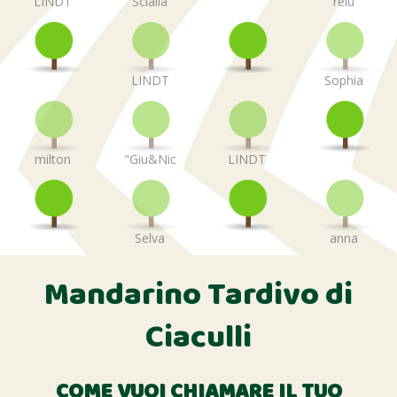
LINDT
Scialla
relu
LINDT
Sophia
milton
"Giu&Nic
LINDT
Selva
anna
Mandarino Tardivo di
Ciaculli
COME VUOI CHIAMARE IL TUO