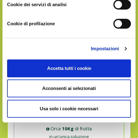
Cookie dei servizi di analisi
Circa
5Kg
di frutta
in un'unica soluzione
Cookie di profilazione
GOLD
Impostazioni
€39.90
Accetta tutti i cookie
Acconsenti ai selezionati
Usa solo i cookie necessari
Circa
10Kg
di frutta
in un'unica soluzione