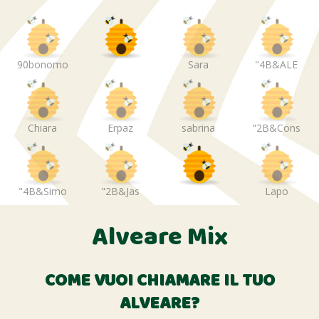
90bonomo
Sara
"4B&ALE
Chiara
Erpaz
sabrina
"2B&Cons
"4B&Simo
"2B&Jas
Lapo
Alveare Mix
COME VUOI CHIAMARE IL TUO
ALVEARE?