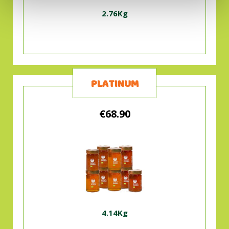
2.76Kg
PLATINUM
€68.90
4.14Kg