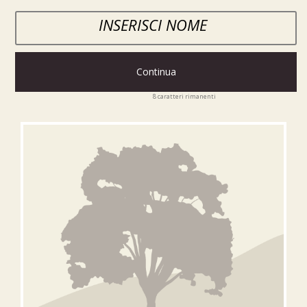
Continua
8
caratteri rimanenti