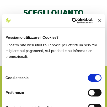
SCEGLI QUANTO
PRODOTTO RICEVERE!
Dopo la prima consegna potrai fare altri acquisti con
Possiamo utilizzare i Cookies?
uno sconto dedicato.
Il nostro sito web utilizza i cookie per offrirti un servizio
La spedizione in Italia è sempre inclusa!
migliore sui pagamenti, sui prodotti e su informazioni
promozionali.
Selezione
Cookie tecnici
del
SILVER
consenso
Preferenze
€44.90