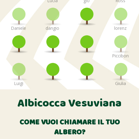
Lucia
gio
Ross
Daniele
dangio
lorenz
Piccibon
Luigi
Giulia
Albicocca Vesuviana
COME VUOI CHIAMARE IL TUO
ALBERO?