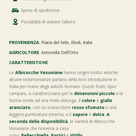
Spese di spedizione
Possibilità di visitare l’albero
PROVENIENZA
:
Piana del Sele, Eboli, Italia
AGRICOLTORE
:
Antonella Dell’Orto
CARATTERISTICHE
Le
Albicocche Vesuviane
hanno origini molto antiche:
alcune testimonianze parlano della loro introduzione in
Italia per mano degli antichi Romani. Questi frutti, tipici
campani, si caratterizzano per le
dimensioni piccole
e la
forma simile ad una mela oblunga. Il
colore
è
giallo
aranciato
, con un sovracolore
rosso sfumato
e una
leggera puntinatura esterna, e il
sapore
è
dolce
.
A
seconda della disponibilità
, le varietà di Albicocche
Vesuviane che riceverai a casa
sono:
Pellecchiella
,
Portici
e
Vitillo
.