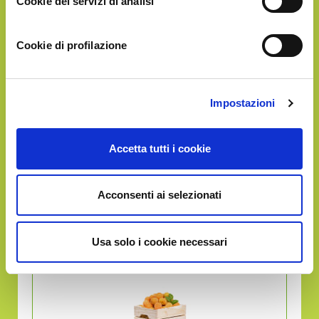
Cookie dei servizi di analisi
Cookie di profilazione
Impostazioni
Circa
6Kg
di frutta
in un'unica soluzione
Accetta tutti i cookie
Acconsenti ai selezionati
GOLD
€57.90
Usa solo i cookie necessari