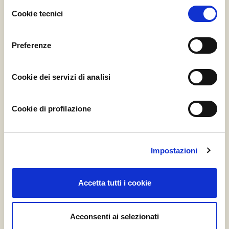
Selezione
Funghi Shiitake Essiccati in scaglie
Cookie tecnici
del
Bio
consenso
Azienda Agricola S’Argidda, Sardegna
Preferenze
Silver
Gold
Platinum
Cookie dei servizi di analisi
3 Barattoli
6 Barattoli
9 Barattoli
28,90 €
45,90 €
63,90 €
Cookie di profilazione
Consegna Inclusa
Prossima Partenza: Martedì 1
Acquista
Settembre 2026
Impostazioni
Accetta tutti i cookie
Acconsenti ai selezionati