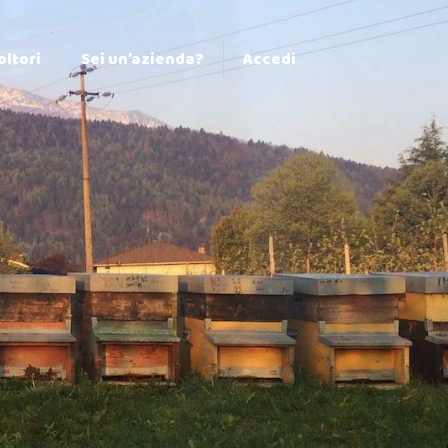
×
oltori
Sei un’azienda?
Accedi