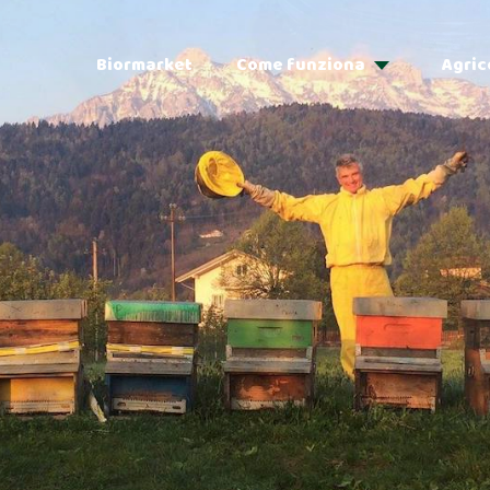
Biormarket
Come funziona
Agric
Adozioni
Regalo