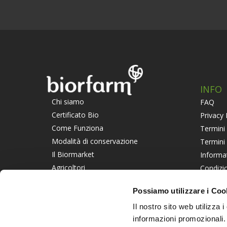
INFO
Chi siamo
FAQ
Certificato Bio
Privacy 
Come Funziona
Termini 
Modalità di conservazione
Termini
Il Biormarket
Informa
Agricoltori
Condizio
Suggerisci un Agricoltore
Piattaf
Possiamo utilizzare i Coo
Lavora con noi
Informat
Il nostro sito web utilizza 
PART
informazioni promozionali.