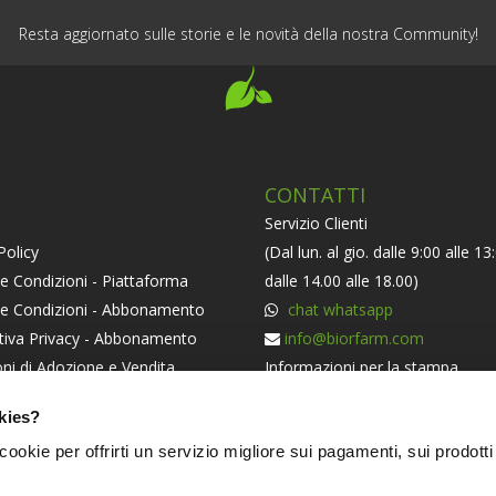
Resta aggiornato sulle storie e le novità della nostra Community!
CONTATTI
Servizio Clienti
Policy
(Dal lun. al gio. dalle 9:00 alle 13
e Condizioni - Piattaforma
dalle 14.00 alle 18.00)
 e Condizioni - Abbonamento
chat whatsapp
tiva Privacy - Abbonamento
info@biorfarm.com
ni di Adozione e Vendita
Informazioni per la stampa
orma ODR
press@biorfarm.com
kies?
iva Societaria
Se sei un Agricoltore Bio e ti pi
i cookie per offrirti un servizio migliore sui pagamenti, sui prodotti
essere dei nostri
clicca qui
.
NERS