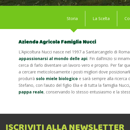
Storia
La Scelta
Col
Azienda Agricola Famiglia Nucci
L’Apicoltura Nucci nasce nel 1997 a Santarcangelo di Rom
appassionarsi al mondo delle api
. Fin dall’inizio si i
cerca di farlo diventare un lavoro vero e proprio. Per far q
a cercare meticolosamente i posti migliori dove posizionarli
produrrà
solo miele biologico
e sarà sempre alla ricerca de
Stefano, con l’aiuto del figlio Elia e di tutta la famiglia Nucci
pappa reale
, conservando lo stesso entusiasmo e la stessa
ISCRIVITI ALLA NEWSLETTER