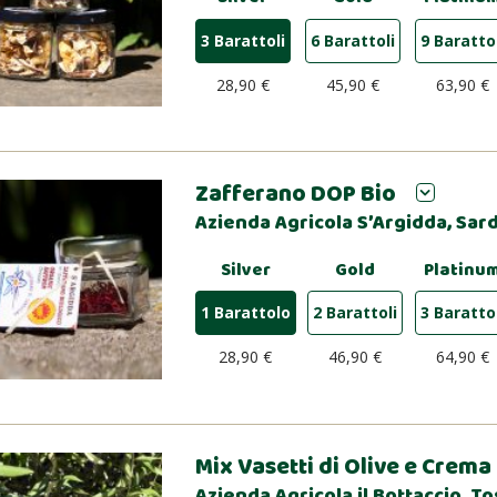
3 Barattoli
6 Barattoli
9 Baratto
28,90 €
45,90 €
63,90 €
Zafferano DOP Bio
Azienda Agricola S’Argidda, Sa
Silver
Gold
Platinu
1 Barattolo
2 Barattoli
3 Baratto
28,90 €
46,90 €
64,90 €
Mix Vasetti di Olive e Crema 
Azienda Agricola il Bottaccio, T