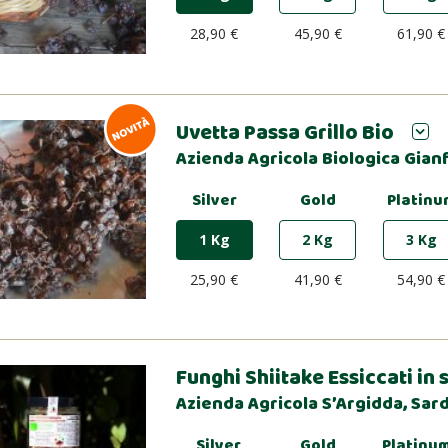
28,90 €
45,90 €
61,90 €
Uvetta Passa Grillo Bio
Azienda Agricola Biologica Gianf
Silver
Gold
Platinu
1 Kg
2 Kg
3 Kg
25,90 €
41,90 €
54,90 €
Funghi Shiitake Essiccati in 
Azienda Agricola S’Argidda, Sa
Silver
Gold
Platinu