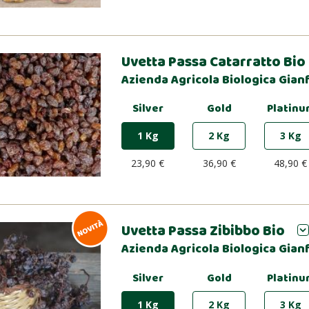
Uvetta Passa Catarratto Bio
Azienda Agricola Biologica Gianf
Silver
Gold
Platinu
1 Kg
2 Kg
3 Kg
23,90 €
36,90 €
48,90 €
Uvetta Passa Zibibbo Bio
Azienda Agricola Biologica Gianf
Silver
Gold
Platinu
1 Kg
2 Kg
3 Kg