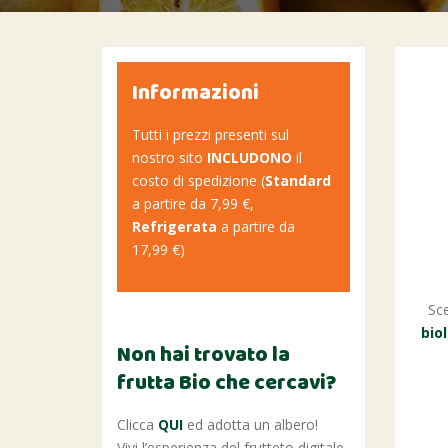
Informazioni
Tutti i prezzi presenti sul
nostro sito
INCLUDONO
il
costo di spedizione (
Standard
a partire da 7,99 €,
Refrigerata
a partire da
17,99 €)
Sce
bio
Non hai trovato la
frutta Bio che cercavi?
Clicca
QUI
ed adotta un albero!
Vivi l’esperienza del frutteto digitale