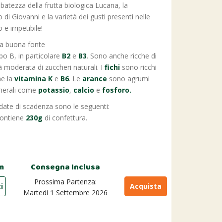
libatezza della frutta biologica Lucana, la
di Giovanni e la varietà dei gusti presenti nelle
 irripetibile!
a buona fonte
po B, in particolare
B2
e
B3
. Sono anche ricche di
moderata di zuccheri naturali. I
fichi
sono ricchi
e la
vitamina K
e
B6
. Le
arance
sono agrumi
nerali come
potassio
,
calcio
e
fosforo.
e date di scadenza sono le seguenti:
contiene
230g
di confettura.
m
Consegna Inclusa
Prossima Partenza:
i
Acquista
Martedì 1 Settembre 2026