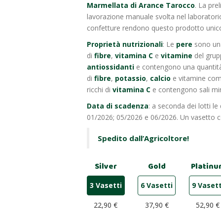
Marmellata di Arance Tarocco
. La pre
lavorazione manuale svolta nel laboratorio 
confetture rendono questo prodotto unico e
Proprietà nutrizionali
: Le
pere
sono un
di
fibre
,
vitamina C
e
vitamine
del grup
antiossidanti
e contengono una quantità 
di
fibre
,
potassio
,
calcio
e vitamine com
ricchi di
vitamina C
e contengono sali mi
Data di scadenza
: a seconda dei lotti l
01/2026; 05/2026 e 06/2026. Un vasetto 
Spedito dall’Agricoltore!
Silver
Gold
Platinu
3 Vasetti
6 Vasetti
9 Vasett
22,90 €
37,90 €
52,90 €