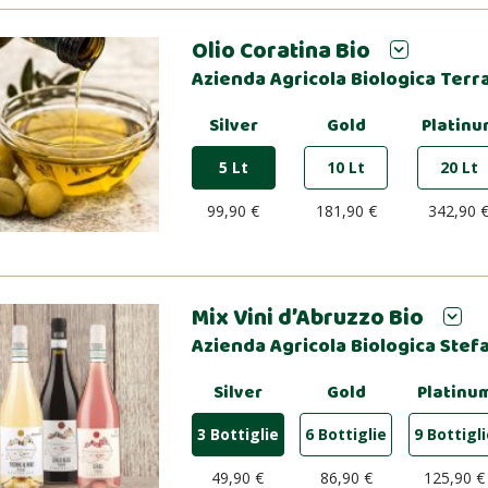
Olio Coratina Bio
Azienda Agricola Biologica Terra
Silver
Gold
Platinu
5 Lt
10 Lt
20 Lt
99,90 €
181,90 €
342,90 
Mix Vini d’Abruzzo Bio
Azienda Agricola Biologica Stef
Silver
Gold
Platinu
3 Bottiglie
6 Bottiglie
9 Bottigl
49,90 €
86,90 €
125,90 €