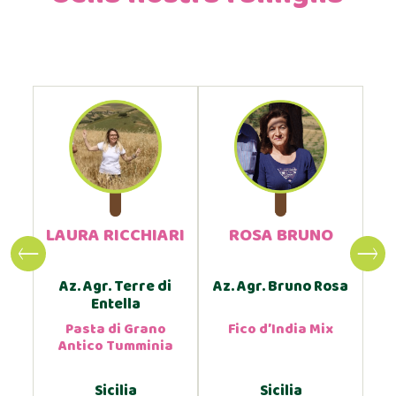
NO
LAURA RICCHIARI
ROSA BRUNO
tro
Az. Agr. Terre di
Az. Agr. Bruno Rosa
A
Entella
o
Pasta di Grano
Fico d’India Mix
Antico Tumminia
Sicilia
Sicilia