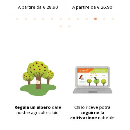
90
A partire da € 28,90
A partire da € 26,90
A
tra
Regala un albero
dalle
Chi lo riceve potrà
La
ro
nostre agricoltrici bio.
seguirne la
ha
coltivazione
naturale
nto!