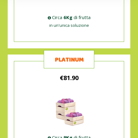
Circa
6Kg
di frutta
in un'unica soluzione
PLATINUM
€81.90
Circa
9Kg
di frutta