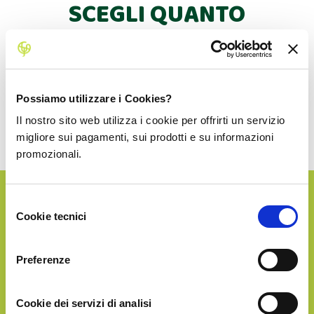
SCEGLI QUANTO
PRODOTTO RICEVERE!
Dopo la prima consegna potrai fare altri acquisti con
uno sconto dedicato.
Possiamo utilizzare i Cookies?
La spedizione in Italia è sempre inclusa!
Il nostro sito web utilizza i cookie per offrirti un servizio
migliore sui pagamenti, sui prodotti e su informazioni
promozionali.
Selezione
SILVER
Cookie tecnici
del
consenso
€38.90
Preferenze
Cookie dei servizi di analisi