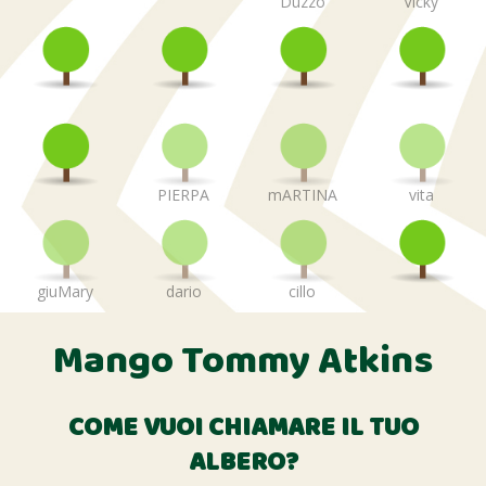
Duzzo
Vicky
PIERPA
mARTINA
vita
giuMary
dario
cillo
Mango Tommy Atkins
COME VUOI CHIAMARE IL TUO
ALBERO?