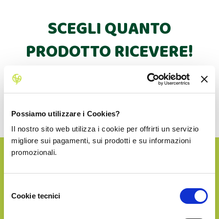
SCEGLI QUANTO
PRODOTTO RICEVERE!
Dopo la prima consegna potrai fare altri acquisti con
uno sconto dedicato.
La spedizione in Italia è sempre inclusa!
Possiamo utilizzare i Cookies?
Il nostro sito web utilizza i cookie per offrirti un servizio
migliore sui pagamenti, sui prodotti e su informazioni
promozionali.
SILVER
Selezione
Cookie tecnici
€28.90
del
consenso