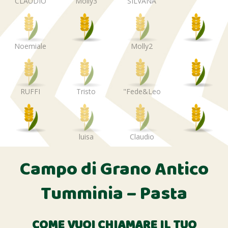
CLAUDIO
Molly3
SILVANA
Noemiale
Molly2
RUFFI
Tristo
"Fede&Leo
luisa
Claudio
Campo di Grano Antico
Tumminia – Pasta
COME VUOI CHIAMARE IL TUO