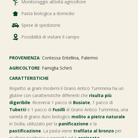
Monitoraggio attività agricoltore
Pasta biologica a domicilio
Spese di spedizione
Possibilità di visitare il campo
PROVENIENZA
:
Contessa Entellina, Palermo
AGRICOLTORE
:
Famiglia Schirò
CARATTERISTICHE
Rispetto ai grani moderni il Grano Antico Tumminia ha un
glutine con caratteristiche differenti che
risulta più
digeribile
. Riceverai 1 pacco di
Busiate
, 1 pacco di
Tubetti
e 1 pacco di
Fusilli
di Grano Antico Tumminia, una
varietà di grano duro biologico
molito a pietra naturale
in Sicilia, utilizzato per la
panificazione
e la
pastificazione
. La pasta viene
trafilata al bronzo
per
esaltare ruvidezza e porosità ed è
essiccata