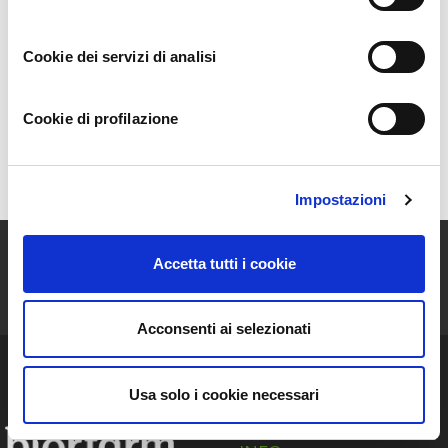
Agricoltori
Rimborsi
Cookie dei servizi di analisi
Informazioni utili sulla nuova
Cookie di profilazione
Biorfarm
Impostazioni
ISCRIVITI ALLA NEWSLETTER
Accetta tutti i cookie
Resta aggiornato sulle storie e le novità della nostra Community!
Acconsenti ai selezionati
Usa solo i cookie necessari