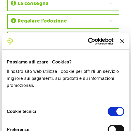
La consegna
Regalare l’adozione
Quanto costa adottare un albero?
Pagamento e Fatturazione
Possiamo utilizzare i Cookies?
Il nostro sito web utilizza i cookie per offrirti un servizio
Monitoraggio del tuo campo
migliore sui pagamenti, sui prodotti e su informazioni
promozionali.
Spedizione
Selezione
Gestione del tuo account e dei tuoi
Cookie tecnici
dati
del
consenso
Preferenze