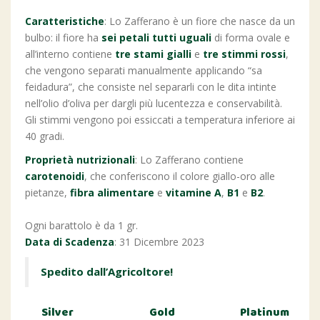
Caratteristiche
: Lo Zafferano è un fiore che nasce da un
bulbo: il fiore ha
sei petali tutti uguali
di forma ovale e
all’interno contiene
tre stami gialli
e
tre stimmi rossi
,
che vengono separati manualmente applicando “sa
feidadura”, che consiste nel separarli con le dita intinte
nell’olio d’oliva per dargli più lucentezza e conservabilità.
Gli stimmi vengono poi essiccati a temperatura inferiore ai
40 gradi.
Proprietà nutrizionali
: Lo Zafferano contiene
carotenoidi
, che conferiscono il colore giallo-oro alle
pietanze,
fibra alimentare
e
vitamine A
,
B1
e
B2
.
Ogni barattolo è da 1 gr.
Data di Scadenza
: 31 Dicembre 2023
Spedito dall’Agricoltore!
Silver
Gold
Platinum