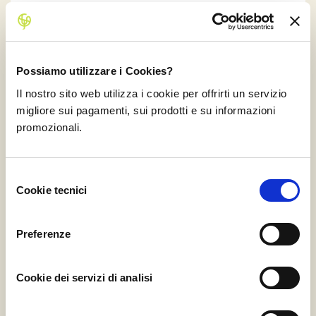
Funghi Shiitake Essiccati in scaglie
Bio
Azienda Agricola S’Argidda, Sardegna
Possiamo utilizzare i Cookies?
Silver
Gold
Platinum
Il nostro sito web utilizza i cookie per offrirti un servizio
migliore sui pagamenti, sui prodotti e su informazioni
3 Barattoli
6 Barattoli
9 Barattoli
promozionali.
28,90 €
45,90 €
63,90 €
Consegna Inclusa
Selezione
Cookie tecnici
Prossima Partenza: Martedì 1
del
Acquista
Settembre 2026
consenso
Preferenze
Cookie dei servizi di analisi