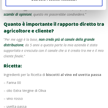
cliente finale. Una piattaforma all’interno della quale poter
condividere aggiornamenti a livello nazionale, con proposte e
scambi di opinioni
, questo mi piacerebbe condividere.
”
Quanto è importante il rapporto diretto tra
agricoltore e cliente?
“
Per me oggi è la base,
non credo più al canale della grande
distribuzione
, da 5 anni a questa parte la mia azienda è stata
supportata e cresciuta con il canale che si è creato tra me e il mio
cliente finale.
”
Ricetta:
Ingredienti per la Ricetta di
biscotti al vino ed uvetta passa
– Farina 00
– olio Extra Vergine di Oliva
– vino rosso
– uvetta passa