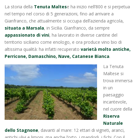
La storia della
Tenuta Maltes
e ha inizio nell’800 e si perpetua
nel tempo nel corso di 5 generazioni, fino ad arrivare a
Gianfranco, che attualmente si occupa dell’azienda agricola,
situata a Marsala
, in Sicilia. Gianfranco, da sempre
appassionato di vini
, ha lavorato in diverse cantine del
territorio siciliano come enologo, e ora produce vino bio di
altissima qualità: ha infatti recuperato
varietà molto antiche,
Perricone, Damaschino, Nave, Catanese Bianca
.
La Tenuta
Maltese si
trova immersa
in un
paesaggio
incantevole,
nel cuore della
Riserva
Naturale
dello Stagnone
, davanti al mare: 12 ettari di vigneti, aranci,
antichi ulivi e limoni, ma anche l’orto, i mandorli, i fichi. Con il