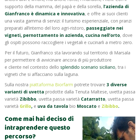
supporto della mamma, del papà e della sorella,
l’azienda di
Gianfranco è dinamica e innovativa
, e offre ai suoi clienti
una vasta gamma di servizi: il turismo esperienziale, con pranzi
preparati all’interno del loro agri-ristoro,
passeggiate nei
vigneti, pernottamento in azienda, cucina nell’orto
, dove
gli ospiti possono raccogliere i vegetali e cucinarli a metro zero.
Per il futuro, Gianfranco sta lavorando sul territorio di Marsala
per permettere di avvicinare ancora di più produttore
e cliente nel contesto dello
splendido scenario siciliano
, tra i
vigneti che si affacciano sulla laguna.
Sulla nostra
piattaforma Biorfarm
potrete trovare
3 diverse
varianti di uvetta
prodotte dalla Tenuta Maltese, uvetta passa
varietà
Zibibbo
, uvetta passa varietà
Catarratto
, uvetta passa
varietà
Grillo
,
e
uva da tavola
bio
Moscato
e
Zibibbo
.
Come mai hai deciso di
intraprendere questo
percorso?