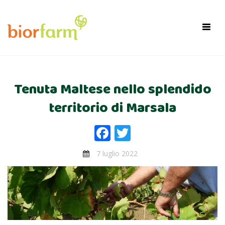
×
Toggl
navig
Tenuta Maltese nello splendido
territorio di Marsala
Facebook
Twitter
7 luglio 2022