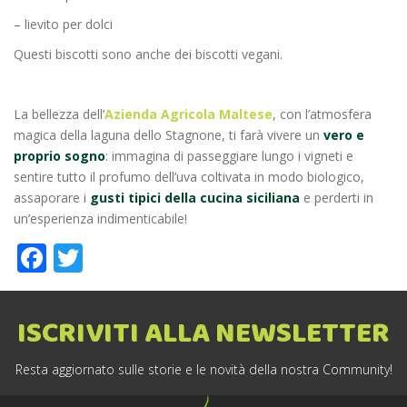
– lievito per dolci
Questi biscotti sono anche dei biscotti vegani.
La bellezza dell’
Azienda Agricola Maltese
, con l’atmosfera
magica della laguna dello Stagnone, ti farà vivere un
vero e
proprio sogno
: immagina di passeggiare lungo i vigneti e
sentire tutto il profumo dell’uva coltivata in modo biologico,
assaporare i
gusti tipici della cucina siciliana
e perderti in
un’esperienza indimenticabile!
Facebook
Twitter
ISCRIVITI ALLA NEWSLETTER
Resta aggiornato sulle storie e le novità della nostra Community!