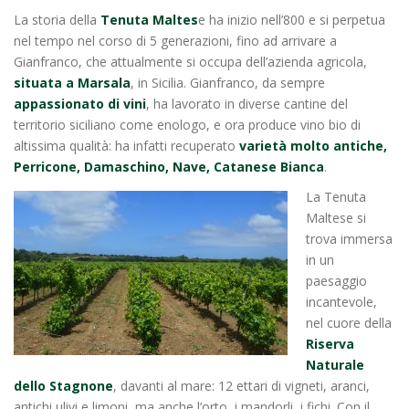
La storia della
Tenuta Maltes
e ha inizio nell’800 e si perpetua
nel tempo nel corso di 5 generazioni, fino ad arrivare a
Gianfranco, che attualmente si occupa dell’azienda agricola,
situata a Marsala
, in Sicilia. Gianfranco, da sempre
appassionato di vini
, ha lavorato in diverse cantine del
territorio siciliano come enologo, e ora produce vino bio di
altissima qualità: ha infatti recuperato
varietà molto antiche,
Perricone, Damaschino, Nave, Catanese Bianca
.
La Tenuta
Maltese si
trova immersa
in un
paesaggio
incantevole,
nel cuore della
Riserva
Naturale
dello Stagnone
, davanti al mare: 12 ettari di vigneti, aranci,
antichi ulivi e limoni, ma anche l’orto, i mandorli, i fichi. Con il