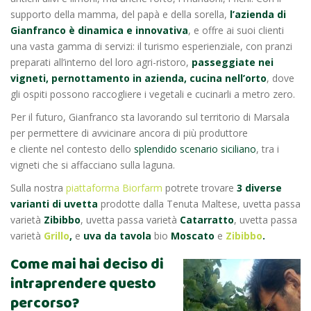
supporto della mamma, del papà e della sorella,
l’azienda di
Gianfranco è dinamica e innovativa
, e offre ai suoi clienti
una vasta gamma di servizi: il turismo esperienziale, con pranzi
preparati all’interno del loro agri-ristoro,
passeggiate nei
vigneti, pernottamento in azienda, cucina nell’orto
, dove
gli ospiti possono raccogliere i vegetali e cucinarli a metro zero.
Per il futuro, Gianfranco sta lavorando sul territorio di Marsala
per permettere di avvicinare ancora di più produttore
e cliente nel contesto dello
splendido scenario siciliano
, tra i
vigneti che si affacciano sulla laguna.
Sulla nostra
piattaforma Biorfarm
potrete trovare
3 diverse
varianti di uvetta
prodotte dalla Tenuta Maltese, uvetta passa
varietà
Zibibbo
, uvetta passa varietà
Catarratto
, uvetta passa
varietà
Grillo
,
e
uva da tavola
bio
Moscato
e
Zibibbo
.
Come mai hai deciso di
intraprendere questo
percorso?