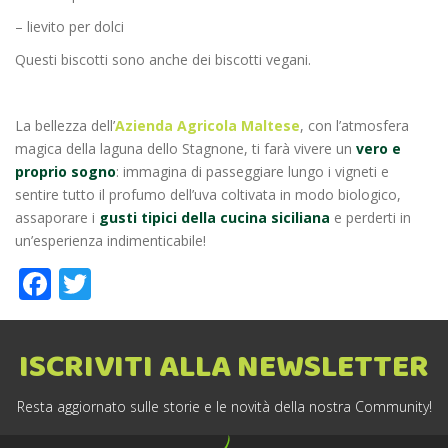
– lievito per dolci
Questi biscotti sono anche dei biscotti vegani.
La bellezza dell’
Azienda Agricola Maltese
, con l’atmosfera
magica della laguna dello Stagnone, ti farà vivere un
vero e
proprio sogno
: immagina di passeggiare lungo i vigneti e
sentire tutto il profumo dell’uva coltivata in modo biologico,
assaporare i
gusti tipici della cucina siciliana
e perderti in
un’esperienza indimenticabile!
Facebook
Twitter
ISCRIVITI ALLA NEWSLETTER
Resta aggiornato sulle storie e le novità della nostra Community!