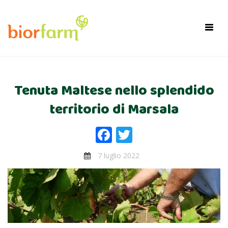
×
Toggl
navig
Tenuta Maltese nello splendido
territorio di Marsala
Facebook
Twitter
7 luglio 2022