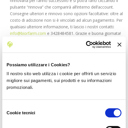
rinnovarla per l’anno successivo e si potrà farlo cliccando il
pulsante “rinnova” che comparirà all’interno dell’account.
Consegne ulteriori e rinnovo sono opzioni facoltative: oltre al
costo di adozione non si è vincolati ad alcun pagamento. Per
qualsiasi ulteriore informazione, ti lascio i nostri contatti:
info@biorfarm.com
e 3428484581. Grazie e buona giornata!
Possiamo utilizzare i Cookies?
Pers”onliches Konto erstellen
1 year ago
Il nostro sito web utilizza i cookie per offrirti un servizio
migliore sui pagamenti, sui prodotti e su informazioni
I don’t think the title of your article matches the content lol. Just
promozionali.
kidding, mainly because I had some doubts after reading the
article.
Selezione
Cookie tecnici
del
consenso