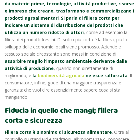
da materie prime, tecnologie, attività produttive, risorse
e imprese che creano, trasformano e commercializzano i
prodotti agroalimentari
.
Si parla di filiera corta per
indicare un sistema di distribuzione dei prodotti che
utilizza un numero ridotto di attori
, come ad esempio la
filiera dei prodotti freschi. Di solito più corta è la filiera, più lo
sviluppo delle economie locali viene promosso. Aziende e
tessuto sociale circostante sono messi in condizione di
assorbire meglio l’impatto ambientale derivante dalle
attività di produzione
, quando non direttamente di
migliorarlo, e
la
biodiversità agricola
ne esce rafforzata
. Il
consumatore, infine, gode di una maggiore trasparenza e
garanzia: che vuol dire essenzialmente sapere cosa si sta
mangiando.
Fiducia in quello che mangi; filiera
corta e sicurezza
Filiera corta è sinonimo di sicurezza alimentare
. Oltre al
controllo su standard e tradizioni, all’importanza di conoscere