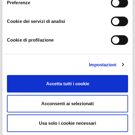
Preferenze
Binance账户
1 year ago
Your point of view caught my eye and was very interesting.
Cookie dei servizi di analisi
Thanks. I have a question for you.
Cookie di profilazione
官网
1 year ago
Impostazioni
Thank you very much for sharing, I learned a lot from your
article. Very cool. Thanks.
Accetta tutti i cookie
Acconsenti ai selezionati
abrir conta na binance
1 year ago
Usa solo i cookie necessari