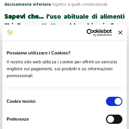
decisamente inferiore
rispetto a quelli convenzionali.
Sapevi che…
l’uso abituale di alimenti
“bio”, soprattutto nel bambino in fase
di crescita, garantisce una migliore
qualità del sangue e una minore
quantità di tossine da smaltire?
Possiamo utilizzare i Cookies?
Il nostro sito web utilizza i cookie per offrirti un servizio
Ogni volta che consumi un prodotto con l’etichetta “bio”, stai
migliore sui pagamenti, sui prodotti e su informazioni
contribuendo attivamente alla
salute dell’uomo e
promozionali.
dell’ambiente
!
Facebook
Twitter
Selezione
Cookie tecnici
del
consenso
Commenti (9)
Preferenze