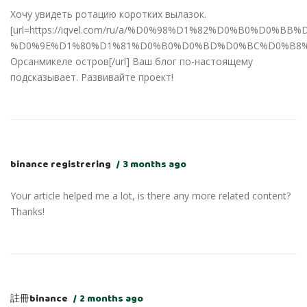
Хочу увидеть ротацию коротких вылазок.
[url=https://iqvel.com/ru/a/%D0%98%D1%82%D0%B0%D
%D0%9E%D1%80%D1%81%D0%B0%D0%BD%D0%BC%D0%B8%
Орсанмикеле остров[/url] Ваш блог по-настоящему
подсказывает. Развивайте проект!
binance registrering
3 months ago
Your article helped me a lot, is there any more related content?
Thanks!
註冊binance
2 months ago