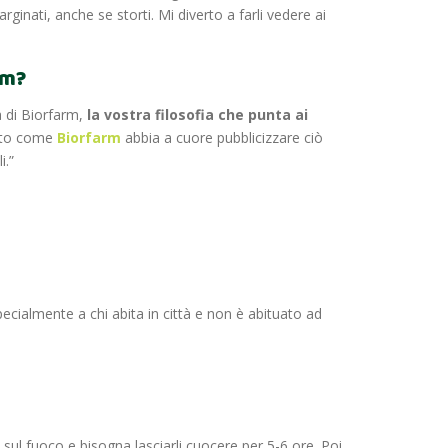
rginati, anche se storti. Mi diverto a farli vedere ai
rm?
a di Biorfarm,
la vostra filosofia che punta ai
pito come
Biorfarm
abbia a cuore pubblicizzare ciò
i.”
pecialmente a chi abita in città e non è abituato ad
 sul fuoco e bisogna lasciarli cuocere per 5-6 ore. Poi