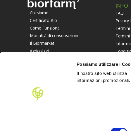
INFO
Chi siamo
FAQ
Certificato Bio
Privacy 
Come Funziona
Termini 
Modalità di conservazione
Termini
Il Biormarket
Informa
Agricoltori
Condizio
Suggerisci un Agricoltore
Piattaf
Possiamo utilizzare i Coo
Lavora con noi
Informat
Il nostro sito web utilizza 
PART
informazioni promozionali.
Selezione