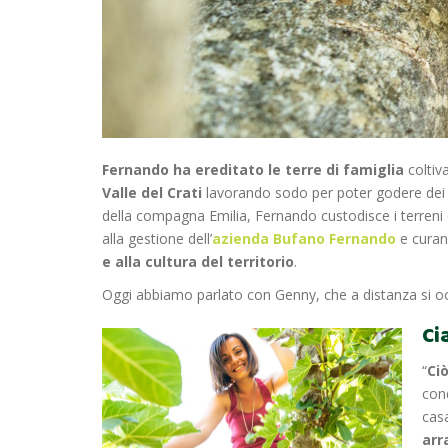
Fernando ha ereditato le terre di famiglia
coltiv
Valle del Crati
lavorando sodo per poter godere dei f
della compagna Emilia, Fernando custodisce i terren
alla gestione dell’
azienda Bufano Fernando
e curan
e alla cultura del territorio
.
Oggi abbiamo parlato con Genny, che a distanza si occ
Ci
“
Ciò
con
cas
arr