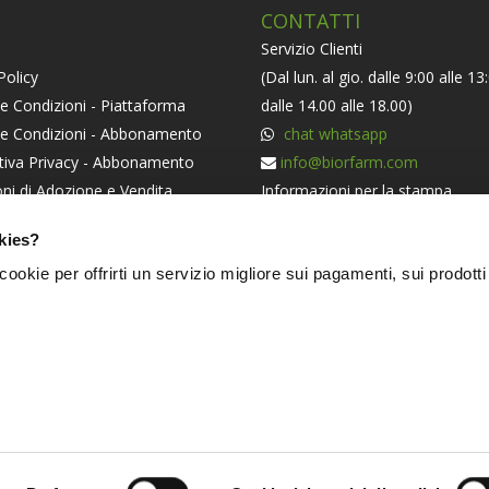
CONTATTI
Servizio Clienti
Policy
(Dal lun. al gio. dalle 9:00 alle 13
e Condizioni - Piattaforma
dalle 14.00 alle 18.00)
 e Condizioni - Abbonamento
chat whatsapp
tiva Privacy - Abbonamento
info@biorfarm.com
ni di Adozione e Vendita
Informazioni per la stampa
orma ODR
press@biorfarm.com
kies?
iva Societaria
Se sei un Agricoltore Bio e ti pi
i cookie per offrirti un servizio migliore sui pagamenti, sui prodotti
essere dei nostri
clicca qui
.
NERS