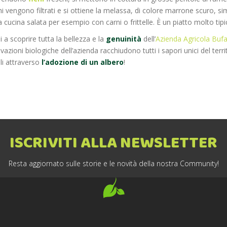
chi vengono filtrati e si ottiene la melassa, di colore marrone scuro, si
a cucina salata per esempio con carni o frittelle. È un piatto molto tipi
i a scoprire tutta la bellezza e la
genuinità
dell’
Azienda Agricola Buf
ivazioni biologiche dell’azienda racchiudono tutti i sapori unici del terr
li attraverso
l’adozione di un albero
!
ISCRIVITI ALLA NEWSLETTER
Resta aggiornato sulle storie e le novità della nostra Community!