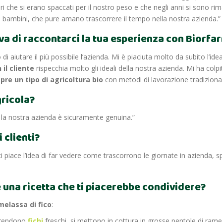
ri che si erano spaccati per il nostro peso e che negli anni si sono rima
i bambini, che pure amano trascorrere il tempo nella nostra azienda.”
 va di raccontarci la tua esperienza con Biorfa
 aiutare il più possibile l’azienda. Mi è piaciuta molto da subito l’ide
 il cliente
rispecchia molto gli ideali della nostra azienda. Mi ha col
re un tipo di agricoltura bio
con metodi di lavorazione tradizional
gricola?
 la nostra azienda è sicuramente genuina.”
 clienti?
ci piace l’idea di far vedere come trascorrono le giornate in azienda, s
è una ricetta che ti piacerebbe condividere?
melassa di fico
:
prendono
fichi
freschi, si mettono in cottura in grosse pentole di rame