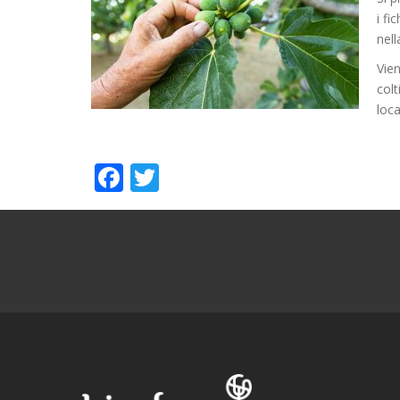
i fi
nell
Vien
colt
loca
Facebook
Twitter