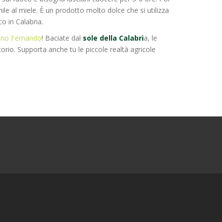
mile al miele. È un prodotto molto dolce che si utilizza
co in Calabria.
ano Fernando
! Baciate dal
sole della Calabri
a, le
itorio. Supporta anche tu le piccole realtà agricole