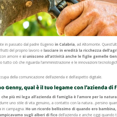
ate in passato dal padre Eugenio
in Calabria
, ad Altomonte. Quest’ult
rutti del proprio lavoro e
lasciare in eredità la ricchezza dell’agr
i con amore e
si uniscono all’attività anche le figlie gemelle Ge
o tutto ciò che riguarda l’amministrazione e le innovazioni tecnologi
upa della comunicazione dell’azienda e dell’aspetto digitale.
ao Genny, qual è il tuo legame con l’azienda di 
 che più mi lega all’azienda di famiglia è l’amore per la natura 
durre uno stile di vita genuino, a contatto con la natura…persino qua
a in campagna.
Ho un ricordo bellissimo di quando ero bambina,
ampicavamo sugli alberi di fico
dell’azienda e anche oggi quando t