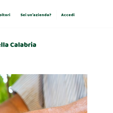
×
oltori
Sei un’azienda?
Accedi
lla Calabria