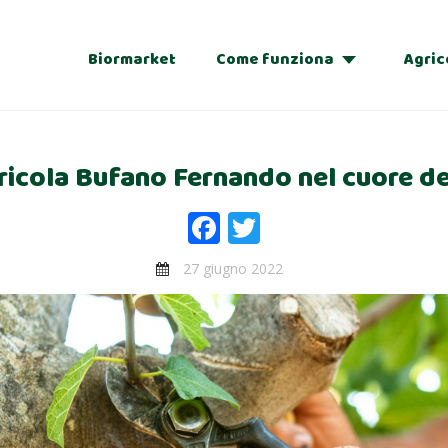
Biormarket
Come funziona
Agric
Adozioni
icola Bufano Fernando nel cuore de
Regalo
Facebook
Twitter
27 giugno 2022