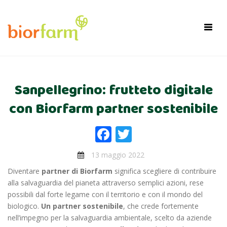
×
Toggl
navig
Sanpellegrino: frutteto digitale
con Biorfarm partner sostenibile
Facebook
Twitter
13 maggio 2022
Diventare
partner di Biorfarm
significa scegliere di contribuire
alla salvaguardia del pianeta attraverso semplici azioni, rese
possibili dal forte legame con il territorio e con il mondo del
biologico.
Un
partner sostenibile
, che crede fortemente
nell’impegno per la salvaguardia ambientale, scelto da aziende