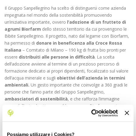
Il Gruppo Sanpellegrino ha scelto di distinguersi come azienda
impegnata nel mondo della sostenibilità promuovendo
un’iniziativa importante, ovvero
l’adozione di un frutteto di
agrumi Biorfarm
dello stesso territorio da cui provengono le
Bibite Sanpellegrino. Il progetto, nato dal legame con Biorfarm,
ha permesso di
donare in beneficenza alla Croce Rossa
Italiana
– Comitato di Milano – 190 kg di frutta bio pronti per
essere
distribuiti alle persone in difficoltà
. La scelta
dell’adozione avviene al termine di un prezioso percorso di
formazione dedicato ai propri dipendenti, focalizzato sul valore
dell’acqua minerale e sugli
obiettivi dell’azienda in termini
ambientali.
Un gesto importante che coinvolge a 360 gradi le
persone che fanno parte del Gruppo Sanpellegrino,
ambasciatori di sostenibilità
, e che rafforza l’immagine
green dell’azienda attraverso il legame con Biorfarm, partner
sostenibile che punta sulla trasparenza del prodotto grazie al
rapporto diretto tra cliente e produttore
. Gli agricoltori
Biorfarm coinvolti nel progetto sono l’
Azienda Agricola Biologica
Paolo De Falco
e l’
Azienda Agricola Biologica Arangara
in
Possiamo utilizzare i Cookies?