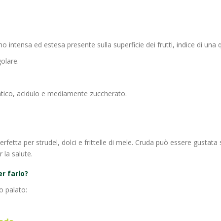
 intensa ed estesa presente sulla superficie dei frutti, indice di una q
golare.
atico, acidulo e mediamente zuccherato.
Perfetta per strudel, dolci e frittelle di mele. Cruda può essere gustata
 la salute.
er farlo?
uo palato: