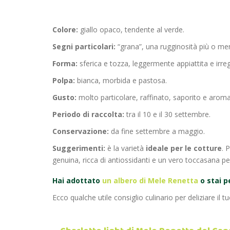
Col
ore:
giallo opaco, tendente al verde.
Segni particolari:
“grana”, una rugginosità più o meno
Forma:
sferica e tozza, leggermente appiattita e irre
Polpa:
bianca, morbida e pastosa.
Gusto:
molto particolare, raffinato, saporito e arom
Periodo di raccolta:
tra il 10 e il 30 settembre.
Conservazione:
da fine settembre a maggio.
Suggerimenti:
è la varietà
ideale per le cotture
. 
genuina, ricca di antiossidanti e un vero toccasana per
Hai adottato
un albero di Mele Renetta
o stai p
Ecco qualche utile consiglio culinario per deliziare il t