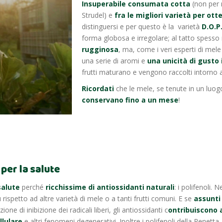
Insuperabile consumata cotta
(non per 
Strudel) e
fra le migliori varietà per otte
distinguersi e per questo è la varietà
D.O.P.
forma globosa e irregolare; al tatto spesso 
rugginosa
, ma, come i veri esperti di mel
una serie di aromi e
una unicità di gusto
frutti maturano e vengono raccolti intorno a
Ricordati
che le mele, se tenute in un luo
conservano fino a un mese
!
per la salute
salute
perché
ricchissime di antiossidanti naturali
: i polifenoli. N
rispetto ad altre varietà di mele o a tanti frutti comuni. E se
assunti
zione di inibizione dei radicali liberi, gli antiossidanti c
ontribuiscono 
llulare
e altri fenomeni degenerativi. Inoltre i polifenoli della Renetta