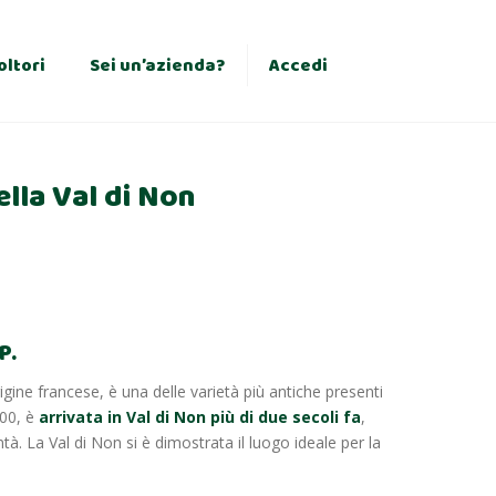
×
oltori
Sei un’azienda?
Accedi
ella Val di Non
P.
rigine francese, è una delle varietà più antiche presenti
600, è
arrivata in Val di Non più di due secoli fa
,
à. La Val di Non si è dimostrata il luogo ideale per la