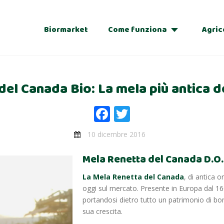
Biormarket
Come funziona
Agric
Adozioni
el Canada Bio: La mela più antica d
Regalo
Facebook
Twitter
10 dicembre 2016
Mela Renetta del Canada D.O.
La Mela Renetta del Canada
, di antica o
oggi sul mercato. Presente in Europa dal 1
portandosi dietro tutto un patrimonio di bont
sua crescita.