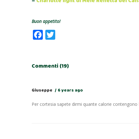
–
Charlotte light di Mele Renetta del Ca
Buon appetito!
Facebook
Twitter
Commenti (19)
Giuseppe
6 years ago
Per cortesia sapete dirmi quante calorie contengono 