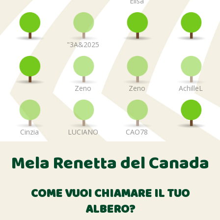
Elisa
"3A&2025
Zeno
Zeno
AchilleL
Cinzia
LUCIANO
CAO78
Mela Renetta del Canada
COME VUOI CHIAMARE IL TUO
ALBERO?