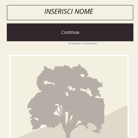
Continua
8
caratteri rimanenti