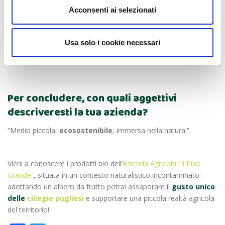
Acconsenti ai selezionati
Soffriggerle con burro fuso, sfumare con vino, prezzemolo e
rosmarino
Usa solo i cookie necessari
Terminare la cottura con le ciliegie denocciolate.
Per concludere, con quali aggettivi
descriveresti la tua azienda?
“Medio piccola,
ecosostenibile
, immersa nella natura.”
Vieni a conoscere i prodotti bio dell’
Azienda Agricola “Il Pino
Grande”
, situata in un contesto naturalistico incontaminato:
adottando un albero da frutto potrai assaporare il
gusto unico
delle
ciliegie pugliesi
e supportare una piccola realtà agricola
del territorio!