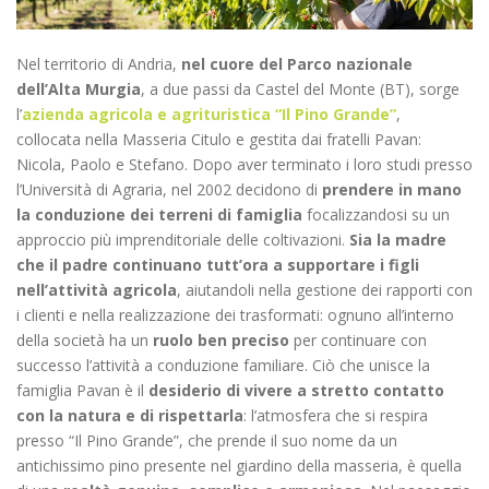
Nel territorio di Andria,
nel cuore del Parco nazionale
dell’Alta Murgia
, a due passi da Castel del Monte (BT), sorge
l’
azienda agricola e agrituristica “Il Pino Grande”
,
collocata nella Masseria Citulo e gestita dai fratelli Pavan:
Nicola, Paolo e Stefano. Dopo aver terminato i loro studi presso
l’Università di Agraria, nel 2002 decidono di
prendere in mano
la conduzione dei terreni di famiglia
focalizzandosi su un
approccio più imprenditoriale delle coltivazioni.
Sia la madre
che il padre continuano tutt’ora a supportare i figli
nell’attività agricola
, aiutandoli nella gestione dei rapporti con
i clienti e nella realizzazione dei trasformati: ognuno all’interno
della società ha un
ruolo ben preciso
per continuare con
successo l’attività a conduzione familiare. Ciò che unisce la
famiglia Pavan è il
desiderio di vivere a stretto contatto
con la natura e di rispettarla
: l’atmosfera che si respira
presso “Il Pino Grande”, che prende il suo nome da un
antichissimo pino presente nel giardino della masseria, è quella