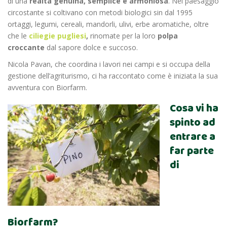
di una
realtà genuina, semplice e armoniosa
. Nel paesaggio
circostante si coltivano con metodi biologici sin dal 1995
ortaggi, legumi, cereali, mandorli, ulivi, erbe aromatiche, oltre
che le
ciliegie pugliesi
,
rinomate per la loro
polpa
croccante
dal sapore dolce e succoso.
Nicola Pavan, che coordina i lavori nei campi e si occupa della
gestione dell’agriturismo, ci ha raccontato come è iniziata la sua
avventura con Biorfarm.
Cosa vi ha
spinto ad
entrare a
far parte
di
Biorfarm?