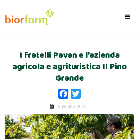
×
Toggl
navig
I fratelli Pavan e l’azienda
agricola e agrituristica Il Pino
Grande
Facebook
Twitter
6 giugno 2022