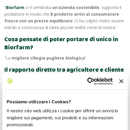
“
Biorfarm
ci è sembrata
un’azienda sostenibile
, supporta il
produttore in modo che
i
l prodotto arrivi al consumatore
fresco con un prezzo equilibrato
. Ci ha colpito molto essere
entrati a conoscenza di tante piccole realtà come la nostra.”
Cosa pensate di poter portare di unico in
Biorfarm?
“La
migliore ciliegia pugliese biologica
”
Il rapporto diretto tra agricoltore e cliente
quanto è importante per voi?
“Ritengo che sia
la base del commercio.
Se un cliente non ha
un rapporto con il venditore è difficile che ritorni a comprare da
lui.”
Possiamo utilizzare i Cookies?
Il nostro sito web utilizza i cookie per offrirti un servizio
C’è qualcosa in particolare che vi
migliore sui pagamenti, sui prodotti e su informazioni
piacerebbe condividere con i vostri
promozionali.
clienti?