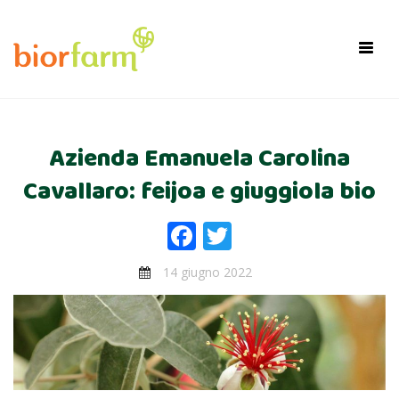
×
Toggl
navig
Azienda Emanuela Carolina
Cavallaro: feijoa e giuggiola bio
Facebook
Twitter
14 giugno 2022