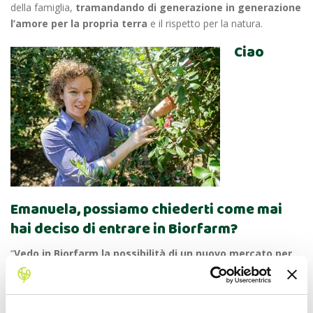
della famiglia,
tramandando di generazione in generazione
l’amore per la propria terra
e il rispetto per la natura.
Ciao
Emanuela, possiamo chiederti come mai
hai deciso di entrare in Biorfarm?
“
Vedo in Biorfarm la possibilità di un nuovo mercato per
l’agricoltura biologica
e condivido molto l’idea di instaurare
un rapporto diretto con il cliente. Mi ha colpito che fosse un tipo
di i
niziativa molto giovane
.”