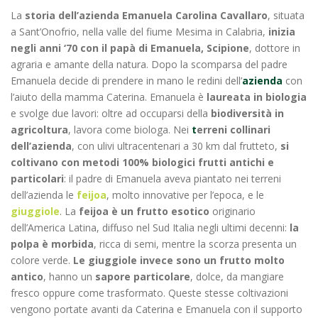
La
storia dell’azienda Emanuela Carolina Cavallaro
, situata
a Sant’Onofrio, nella valle del fiume Mesima in Calabria,
inizia
negli anni ‘70 con il papà di Emanuela, Scipione
, dottore in
agraria e amante della natura. Dopo la scomparsa del padre
Emanuela decide di prendere in mano le redini dell’
azienda
con
l’aiuto della mamma Caterina. Emanuela è
laureata in biologia
e svolge due lavori: oltre ad occuparsi della
biodiversità in
agricoltura
, lavora come biologa. Nei
t
erreni collinari
dell’azienda
, con ulivi ultracentenari a 30 km dal frutteto,
si
coltivano con metodi 100% biologici frutti antichi e
particolari
: il padre di Emanuela aveva piantato nei terreni
dell’azienda le
feijoa
, molto innovative per l’epoca, e le
giuggiole
. La
feijoa è un frutto esotico
originario
dell’America Latina, diffuso nel Sud Italia negli ultimi decenni:
la
polpa è morbida
, ricca di semi, mentre la scorza presenta un
colore verde.
Le giuggiole invece sono un frutto molto
antico
, hanno un
sapore particolare
, dolce, da mangiare
fresco oppure come trasformato. Queste stesse coltivazioni
vengono portate avanti da Caterina e Emanuela con il supporto