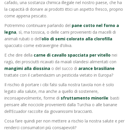
cafado, una sostanza chimica illegale nel nostro paese, che ha
la capacità di donare ai prodotti ittici un aspetto fresco, proprio
come appena pescato.
Potremmo continuare parlando del
pane cotto nel forno a
legna
, sì, ma tossica, o delle carni provenienti da macelli di
animali rubati o dell’
olio di semi colorato alla clorofilla
spacciato come extravergine d’oliva.
E che dire della
carne di cavallo spacciata per vitello
nei
ragù, dei prosciutti ricavati da maiali olandesi alimentati con
mangimi alla diossina
o del succo di
arance brasiliane
trattate con il carbendazim un pesticida vietato in Europa?
Il rischio di portare i cibi falsi sulla nostra tavola non è solo
legato alla salute, ma anche a quello di sostenere,
inconsapevolmente, forme di
sfruttamento minorile
: basti
pensare alle nocciole provenienti dalla Turchia o alle banane
dell’Ecuador raccolte da giovanissimi braccianti.
Cosa fare quindi per non mettere a rischio la nostra salute e per
renderci consumatori più consapevoli?