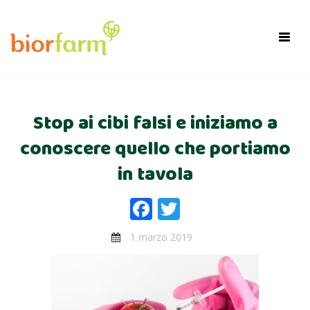
×
Toggl
navig
Stop ai cibi falsi e iniziamo a
conoscere quello che portiamo
in tavola
Facebook
Twitter
1 marzo 2019