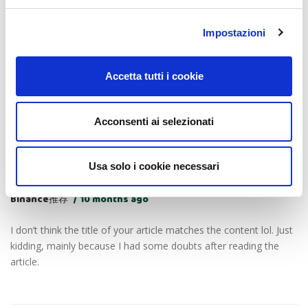
Impostazioni
Anonimo
11 months ago
Accetta tutti i cookie
Thanks for sharing. I read many of your blog posts, cool, your
blog is very good.
Acconsenti ai selezionati
Usa solo i cookie necessari
Binance推荐
10 months ago
I don’t think the title of your article matches the content lol. Just
kidding, mainly because I had some doubts after reading the
article.