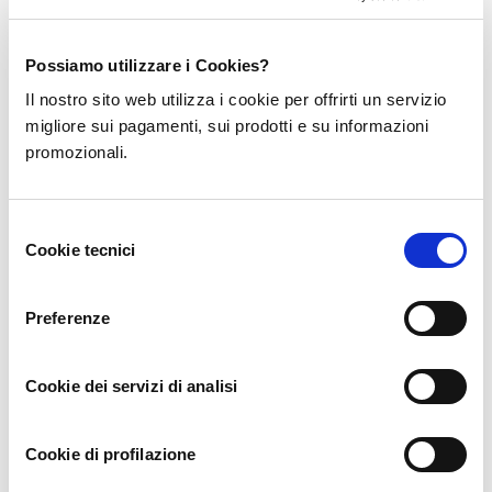
After reading it, I still have some doubts. Hope you can help me.
Possiamo utilizzare i Cookies?
Il nostro sito web utilizza i cookie per offrirti un servizio
migliore sui pagamenti, sui prodotti e su informazioni
binance Registrierung
1 year ago
promozionali.
I don’t think the title of your article matches the content lol. Just
kidding, mainly because I had some doubts after reading the
Selezione
article.
Cookie tecnici
del
consenso
Preferenze
binance us register
1 year ago
Cookie dei servizi di analisi
Your point of view caught my eye and was very interesting.
Thanks. I have a question for you.
Cookie di profilazione