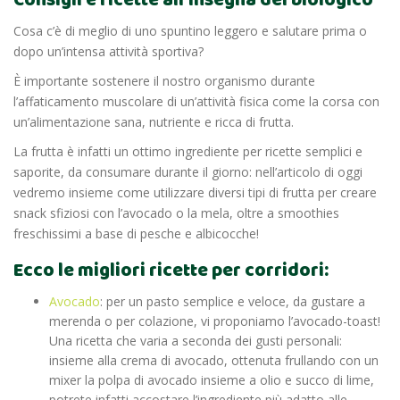
Consigli e ricette all’insegna del biologico
Cosa c’è di meglio di uno spuntino leggero e salutare prima o
dopo un’intensa attività sportiva?
È importante sostenere il nostro organismo durante
l’affaticamento muscolare di un’attività fisica come la corsa con
un’alimentazione sana, nutriente e ricca di frutta.
La frutta è infatti un ottimo ingrediente per ricette semplici e
saporite, da consumare durante il giorno: nell’articolo di oggi
vedremo insieme come utilizzare diversi tipi di frutta per creare
snack sfiziosi con l’avocado o la mela, oltre a smoothies
freschissimi a base di pesche e albicocche!
Ecco le migliori ricette per corridori:
Avocado
: per un pasto semplice e veloce, da gustare a
merenda o per colazione, vi proponiamo l’avocado-toast!
Una ricetta che varia a seconda dei gusti personali:
insieme alla crema di avocado, ottenuta frullando con un
mixer la polpa di avocado insieme a olio e succo di lime,
potrete infatti accostare l’ingrediente più adatto alle