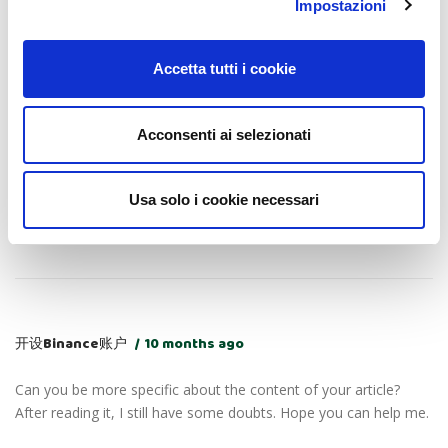
Impostazioni
Thanks. I have a question for you.
Accetta tutti i cookie
Acconsenti ai selezionati
binance us тркелу
11 months ago
Thanks for sharing. I read many of your blog posts, cool, your
Usa solo i cookie necessari
blog is very good.
开设Binance账户
10 months ago
Can you be more specific about the content of your article?
After reading it, I still have some doubts. Hope you can help me.