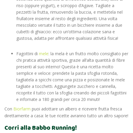
riso (oppure yogurt), e sciroppo d’Agave. Tagliate a
pezzetti la frutta, rimuovendo la buccia, e mettetela nel
frullatore insieme al resto degli ingredienti. Una volta
mescolato versate il tutto in un bicchiere insieme a due
cubetti di ghiaccio: ecco un’ottima colazione sana e
gustosa, adatta per affrontare qualsiasi attività fisica!
Fagottini di
mele
: la mela è un frutto molto consigliato per
chi pratica attività sportiva, grazie all’alta quantità di fibre
presenti al suo interno! Questa è una ricetta molto
semplice e veloce: prendete la pasta sfoglia rotonda,
tagliatela a spicchi come una pizza e posizionate le mele
tagliate a tocchetti. Aggiungete zucchero e cannella,
ricoprite il tutto con la sfoglia creando dei piccoli fagottini
e infornate a 180 grandi per circa 20 minuti!
Con
Biorfarm
puoi adottare un albero e ricevere frutta fresca
direttamente a casa: le tue ricette avranno tutto un altro sapore!
Corri alla Babbo Running!