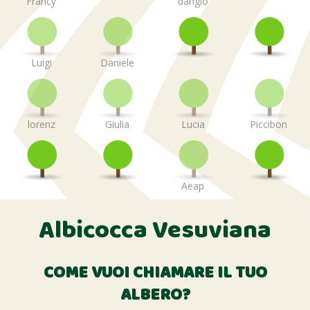
Francy
dangio
Luigi
Daniele
lorenz
Giulia
Lucia
Piccibon
Aeap
Albicocca Vesuviana
COME VUOI CHIAMARE IL TUO
ALBERO?