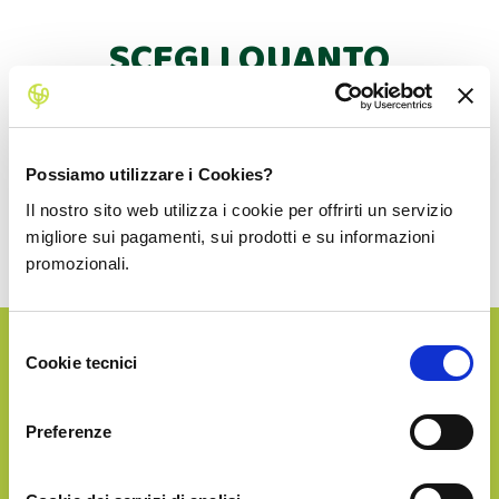
SCEGLI QUANTO
PRODOTTO RICEVERE!
Dopo la prima consegna potrai fare altri acquisti con
Possiamo utilizzare i Cookies?
uno sconto dedicato.
Il nostro sito web utilizza i cookie per offrirti un servizio
La spedizione in Italia è sempre inclusa!
migliore sui pagamenti, sui prodotti e su informazioni
promozionali.
Selezione
Cookie tecnici
del
SILVER
consenso
Preferenze
€44.90