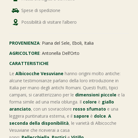
Spese di spedizione
Possibilità di visitare l’albero
PROVENIENZA
:
Piana del Sele, Eboli, Italia
AGRICOLTORE
:
Antonella Dell’Orto
CARATTERISTICHE
Le
Albicocche Vesuviane
hanno origini molto antiche:
alcune testimonianze parlano della loro introduzione in
Italia per mano degli antichi Romani. Questi frutti, tipici
campani, si caratterizzano per le
dimensioni piccole
e la
forma simile ad una mela oblunga. Il
colore
è
giallo
aranciato
, con un sovracolore
rosso sfumato
e una
leggera puntinatura esterna, e il
sapore
è
dolce
.
A
seconda della disponibilità
, le varietà di Albicocche
Vesuviane che riceverai a casa
sono:
Pellecchiella
,
Portici
e
Vitillo
.