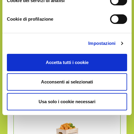
Cookie dei servizi di analisi
Cookie di profilazione
Impostazioni
Circa
6Kg
di frutta
in un'unica soluzione
Accetta tutti i cookie
Acconsenti ai selezionati
GOLD
€57.90
Usa solo i cookie necessari