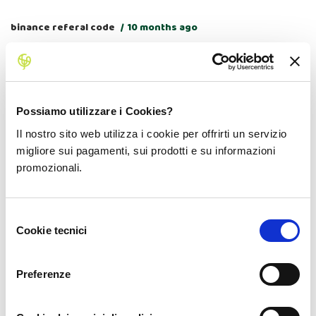
binance referal code
10 months ago
I don’t think the title of your article matches the content lol. Just
kidding, mainly because I had some doubts after reading the
article.
Possiamo utilizzare i Cookies?
Il nostro sito web utilizza i cookie per offrirti un servizio
migliore sui pagamenti, sui prodotti e su informazioni
promozionali.
Darmowe konto na Binance
9 months ago
Your article helped me a lot, is there any more related content?
Selezione
Thanks!
Cookie tecnici
del
consenso
Preferenze