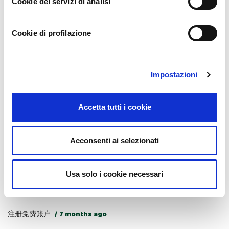
Cookie dei servizi di analisi
Anonimo
9 months ago
Thank you for your sharing. I am worried that I lack creative
Cookie di profilazione
ideas. It is your article that makes me full of hope. Thank you.
But, I have a question, can you help me?
Impostazioni
Accetta tutti i cookie
Binance注册
9 months ago
Can you be more specific about the content of your article?
Acconsenti ai selezionati
After reading it, I still have some doubts. Hope you can help me.
Usa solo i cookie necessari
注册免费账户
7 months ago