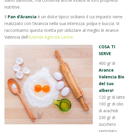
siano dannose, ma conserva anche intatte le loro proprietà
nutritive.
Il
Pan d’Arancia
è un dolce tipico siciliano il cui impasto viene
realizzato con l’Arancia nella sua interezza: polpa e buccia. Vi
raccontiamo questa ricetta per utilizzare al meglio le Arance
Valencia dell’
Azienda Agricola Leone
.
COSA TI
SERVE
400 gr di
Arance
Valencia Bio
del tuo
albero!
120 gr di latte
100 gr di olio
di arachidi
230 gr di
zucchero
semolato