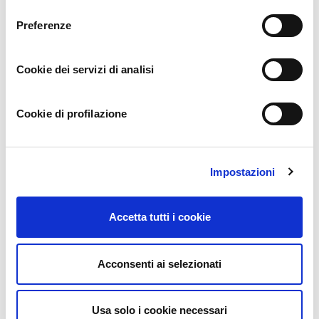
consenso
Preferenze
100 USDT
1 year ago
Cookie dei servizi di analisi
Your article helped me a lot, is there any more related content?
Thanks!
Cookie di profilazione
Impostazioni
binance-
11 months ago
Accetta tutti i cookie
Thanks for sharing. I read many of your blog posts, cool, your
blog is very good.
Acconsenti ai selezionati
Usa solo i cookie necessari