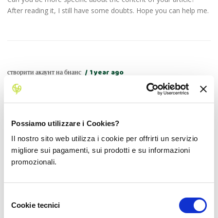
After reading it, I still have some doubts. Hope you can help me.
створити акаунт на бнанс
1 year ago
Your point of view caught my eye and was very interesting.
Thanks. I have a question for you.
Possiamo utilizzare i Cookies?
Il nostro sito web utilizza i cookie per offrirti un servizio
migliore sui pagamenti, sui prodotti e su informazioni
promozionali.
binance registration
1 year ago
Thanks for sharing. I read many of your blog posts, cool, your
Selezione
blog is very good.
Cookie tecnici
del