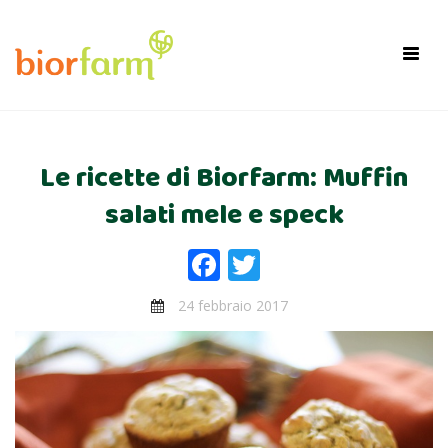
×
Toggl
navig
Le ricette di Biorfarm: Muffin
salati mele e speck
Facebook
Twitter
24 febbraio 2017