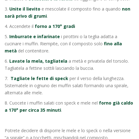
3.
Unite il lievito
e mescolate il composto fino a quando
non
sarà privo di grumi
.
4. Accendete il
forno a 170° gradi
5.
Imburrate e infarinate
i pirottini o la teglia adatta a
cucinare i muffin. Riempite, con il composto solo
fino alla
metà
del contenitore.
6.
Lavate la mela, tagliatela
a metà e privatela del torsolo.
Tagliatela a fettine sottili lasciando la buccia.
7.
Tagliate le fette di speck
per il verso della lunghezza.
Sistematele in ognuno dei muffin salati formando una spirale,
alternata alle mele.
8. Cuocete i muffin salati con speck e mele nel
forno già caldo
a 170° per circa 35 minuti
.
Potrete decidere di disporre le mele e lo speck o nella versione
“a spirale” o a tocchetti, mischiandoli nel composto.