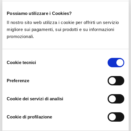
Registrasi
1 year ago
Possiamo utilizzare i Cookies?
Il nostro sito web utilizza i cookie per offrirti un servizio
Thank you for your sharing. I am worried that I lack creative
migliore sui pagamenti, sui prodotti e su informazioni
ideas. It is your article that makes me full of hope. Thank you.
promozionali.
But, I have a question, can you help me?
Selezione
Cookie tecnici
del
consenso
skapa binance-konto
1 year ago
Preferenze
Your point of view caught my eye and was very interesting.
Thanks. I have a question for you.
Cookie dei servizi di analisi
Cookie di profilazione