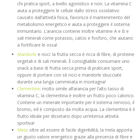
chi pratica sport, a livello agonistico e non. La vitamina C
aiuta a proteggere le cellule dallo stress ossidativo
causato dall’attività fisica, favorisce il mantenimento del
metabolismo energetico e aiuta a proteggere il sistema
immunitario. L’arancia contiene inoltre vitamine A e B e
sali minerali come potassio, calcio e fosforo, che aiutano
a fortificare le ossa!
Mandorle
e noci: la frutta secca è ricca di fibre, di proteine
vegetali e di sali minerali. È consigliabile consumare uno
snack a base di frutta secca prima di praticare sport,
oppure di portare con sè noci e mandorle sbucciate
durante una lunga camminata in montagna!
Clementine
: molto simile all’arancia per l’alto tasso di
vitamina C, la clementina è inoltre un frutto poco calorico.
Contiene un minerale importante per il sistema nervoso, il
bromo, ed è composto da molta acqua. La clementina è il
frutto ideale per dissetarsi dopo un’intensa attività
sportiva!
Mela
: oltre ad essere di facile digeribilità, la mela apporta
un giusto valore energetico grazie alla presenza di fibre e