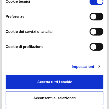
Cookie tecnici
del
consenso
binance Registrera dig
11 months ago
Preferenze
I don’t think the title of your article matches the content lol. Just
kidding, mainly because I had some doubts after reading the
Cookie dei servizi di analisi
article.
Cookie di profilazione
binance US-registrera
10 months ago
Impostazioni
Your point of view caught my eye and was very interesting.
Accetta tutti i cookie
Thanks. I have a question for you.
Acconsenti ai selezionati