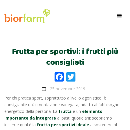
×
Toggl
navig
Frutta per sportivi: i frutti più
consigliati
Facebook
Twitter
25 novembre 2019
Per chi pratica sport, soprattutto a livello agonistico, è
consigliabile un’alimentazione variegata, adatta al fabbisogno
energetico della persona. La
frutta
è un
elemento
importante da integrare
ai pasti quotidiani: scopriamo
insieme qual è la
frutta per sportivi ideale
a sostenere al