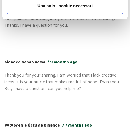
gate h”anvisning
9 months ago
Usa solo i cookie necessari
Your point of view caught my eye and was very interesting.
Thanks. I have a question for you.
binance hesap acma
9 months ago
Thank you for your sharing. I am worried that I lack creative
ideas. It is your article that makes me full of hope. Thank you.
But, I have a question, can you help me?
Vytvorenie úctu na binance
7 months ago