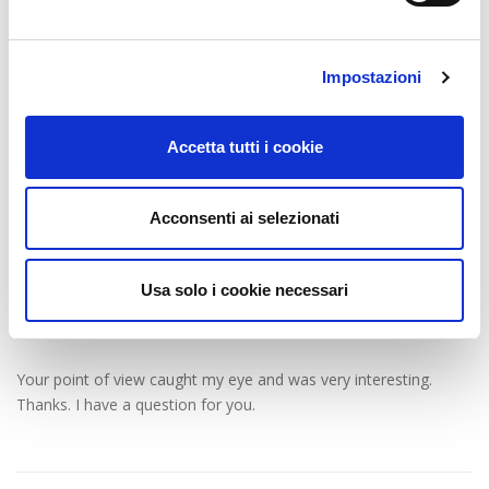
Impostazioni
binance account creation
1 year ago
I don’t think the title of your article matches the content lol. Just
Accetta tutti i cookie
kidding, mainly because I had some doubts after reading the
article.
Acconsenti ai selezionati
Usa solo i cookie necessari
Anonimo
1 year ago
Your point of view caught my eye and was very interesting.
Thanks. I have a question for you.