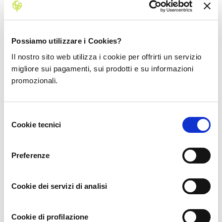
Commenti (10)
Possiamo utilizzare i Cookies?
Il nostro sito web utilizza i cookie per offrirti un servizio
migliore sui pagamenti, sui prodotti e su informazioni
www.binance.com
1 year ago
promozionali.
Thanks for sharing. I read many of your blog posts, cool, your
blog is very good.
Selezione
Cookie tecnici
del
consenso
Preferenze
Binance创建账户
1 year ago
Cookie dei servizi di analisi
Can you be more specific about the content of your article?
After reading it, I still have some doubts. Hope you can help me.
Cookie di profilazione