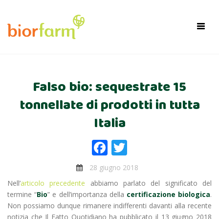
×
Toggl
navig
Falso bio: sequestrate 15
tonnellate di prodotti in tutta
Italia
Facebook
Twitter
28 giugno 2018
Nell’
articolo precedente
abbiamo parlato del significato del
termine “
Bio
” e dell’importanza della
certificazione biologica
.
Non possiamo dunque rimanere indifferenti davanti alla recente
notizia che Il Fatto Quotidiano ha pubblicato il 13 giugno 2018