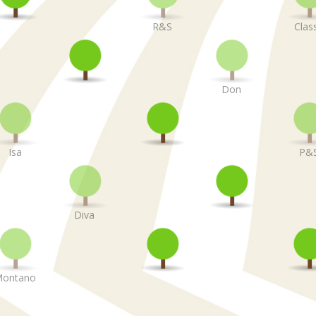
R&S
Clas
Don
Isa
P&
Diva
ontano