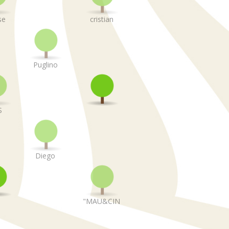
se
cristian
Puglino
S
Diego
"MAU&CIN