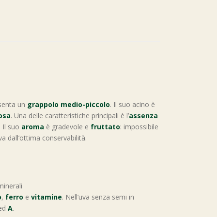
esenta un
grappolo medio-piccolo
. Il suo acino è
osa
. Una delle caratteristiche principali è l’
assenza
 Il suo
aroma
è gradevole e
fruttato
: impossibile
va dall’ottima conservabilità.
 minerali
o
,
ferro
e
vitamine
. Nell’uva senza semi in
ed
A
.