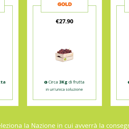
GOLD
€27.90
Circa
3Kg
di frutta
tta
in un'unica soluzione
leziona la Nazione in cui avverrà la conse