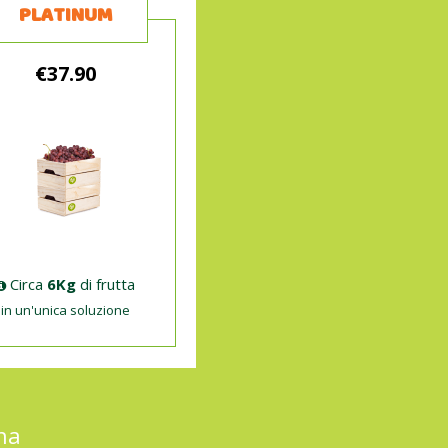
PLATINUM
€37.90
Circa
6Kg
di frutta
in un'unica soluzione
gna