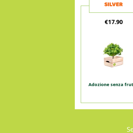
SILVER
€17.90
Adozione senza fru
Se