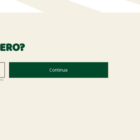
BERO?
Continua
nti