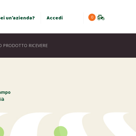
×
Sei un’azienda?
Accedi
0
O PRODOTTO RICEVERE
campo
ià