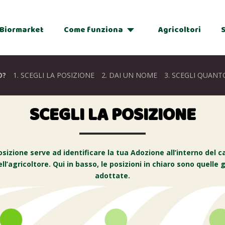
Biormarket
Come funziona
Agricoltori
Adozioni
O?
1.
SCEGLI LA POSIZIONE
2.
DAI UN NOME
3.
SCEGLI QUANT
Regalo
SCEGLI LA POSIZIONE
osizione serve ad identificare la tua Adozione all’interno del 
ell’agricoltore. Qui in basso, le posizioni in chiaro sono quelle g
adottate.