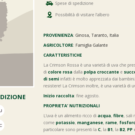
Spese di spedizione
Possibilità di visitare l’albero
PROVENIENZA
:
Ginosa, Taranto, Italia
AGRICOLTORE
:
Famiglia Galante
CARATTERISTICHE
La Crimson Rossa è una varietà di uva che pr
di
colore rosa
dalla
polpa croccante
e
succ
di semi
infatti è molto apprezzata dai bambini.
resistere! La Crimson inoltre, è una varietà di u
EDIZIONE
Inizio raccolta
: fine agosto.
PROPRIETA’ NUTRIZIONALI
L’uva è un alimento ricco di
acqua
,
fibre
, sali
come
potassio
,
manganese
,
rame
,
fosfor
particolare sono presenti la
C
, la
B1
, la
B2
,
PP