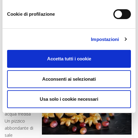
dell’
Azienda Agricola Famiglia Galante
!
Cookie di profilazione
Crostata di
uva e noci
Ingredienti:
Impostazioni
350 grammi di
farina tipo
doppio zero
Accetta tutti i cookie
200 grammi di
burro freddo
tagliato a
Acconsenti ai selezionati
dadini
30 grammi di
Usa solo i cookie necessari
zucchero
60 millilitri di
acqua fredda
Un pizzico
abbondante di
sale