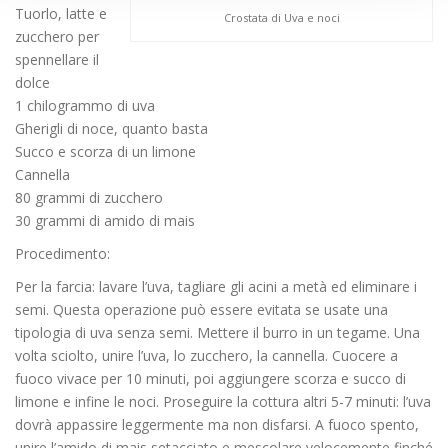
Tuorlo, latte e
Crostata di Uva e noci
zucchero per
spennellare il
dolce
1 chilogrammo di uva
Gherigli di noce, quanto basta
Succo e scorza di un limone
Cannella
80 grammi di zucchero
30 grammi di amido di mais
Procedimento:
Per la farcia: lavare l’uva, tagliare gli acini a metà ed eliminare i
semi. Questa operazione può essere evitata se usate una
tipologia di uva senza semi. Mettere il burro in un tegame. Una
volta sciolto, unire l’uva, lo zucchero, la cannella. Cuocere a
fuoco vivace per 10 minuti, poi aggiungere scorza e succo di
limone e infine le noci. Proseguire la cottura altri 5-7 minuti: l’uva
dovrà appassire leggermente ma non disfarsi. A fuoco spento,
unire l’amido di mais setacciato e mescolare velocemente finché