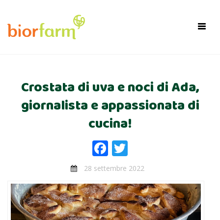
×
Toggl
navig
Crostata di uva e noci di Ada,
giornalista e appassionata di
cucina!
Facebook
Twitter
28 settembre 2022