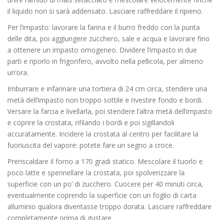
il liquido non si sarà addensato. Lasciare raffreddare il ripieno.
Per l’impasto: lavorare la farina e il burro freddo con la punta
delle dita, poi aggiungere zucchero, sale e acqua e lavorare fino
a ottenere un impasto omogeneo. Dividere l’impasto in due
parti e riporlo in frigorifero, avvolto nella pellicola, per almeno
un’ora.
Imburrare e infarinare una tortiera di 24 cm circa, stendere una
metà dell’impasto non troppo sottile e rivestire fondo e bordi.
Versare la farcia e livellarla, poi stendere l’altra metà dell’impasto
e coprire la crostata, rifilando i bordi e poi sigillandoli
accuratamente. Incidere la crostata al centro per facilitare la
fuoriuscita del vapore: potete fare un segno a croce.
Preriscaldare il forno a 170 gradi statico. Mescolare il tuorlo e
poco latte e spennellare la crostata, poi spolverizzare la
superficie con un po’ di zucchero. Cuocere per 40 minuti circa,
eventualmente coprendo la superficie con un foglio di carta
alluminio qualora diventasse troppo dorata. Lasciare raffreddare
completamente prima di gustare.