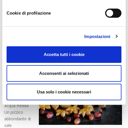
dell’
Azienda Agricola Famiglia Galante
!
Cookie di profilazione
Crostata di
uva e noci
Ingredienti:
Impostazioni
350 grammi di
farina tipo
doppio zero
Accetta tutti i cookie
200 grammi di
burro freddo
tagliato a
Acconsenti ai selezionati
dadini
30 grammi di
Usa solo i cookie necessari
zucchero
60 millilitri di
acqua fredda
Un pizzico
abbondante di
sale