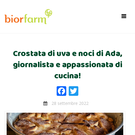
×
Toggl
navig
Crostata di uva e noci di Ada,
giornalista e appassionata di
cucina!
Facebook
Twitter
28 settembre 2022