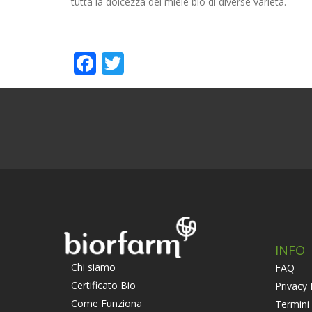
tutta la dolcezza del miele bio di diverse varietà.
Facebook
Twitter
INFO
Chi siamo
FAQ
Certificato Bio
Privacy 
Come Funziona
Termini 