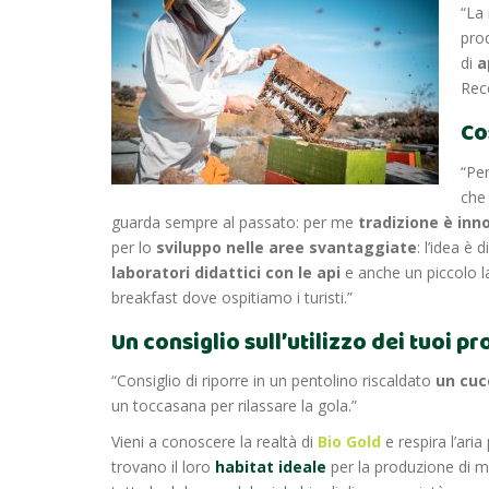
“La
pro
di
a
Rece
Co
“Pe
ch
guarda sempre al passato: per me
tradizione è inn
per lo
sviluppo nelle aree svantaggiate
: l’idea è
laboratori didattici con le api
e anche un piccolo l
breakfast dove ospitiamo i turisti.”
Un consiglio sull’utilizzo dei tuoi pr
“Consiglio di riporre in un pentolino riscaldato
un cuc
un toccasana per rilassare la gola.”
Vieni a conoscere la realtà di
Bio Gold
e respira l’aria
trovano il loro
habitat ideale
per la produzione di mi