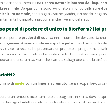
 mia azienda si trova in una
riserva naturale lontana dall’inquin
durre il miele. Da quando mi sono avvicinato al mondo delle api è div
picoltura nomade
, sposto gli alveari nei giardini, nei boschi, negli a
ntemente ho iniziato a produrre anche il veleno delle api.”
sa pensi di portare di unico in Biorfarm? Hai pr
nso di portare
prodotti di qualità
innanzitutto, che derivano da una
e
noi giovani stiamo dando un aspetto più innovativo alla tradi
ovazione
. Di recente ho presentato un progetto al programma di svilu
 di restaurare un fabbricato dell’azienda e tutto il contesto attorno per r
aboratorio di ceramica, visto che siamo a Caltagirone che è la città
odotti?
chiaio di
miele
con un limone spremuto
, senza acqua: bevuto cal
 pura di un territorio incontaminato e accogliente in Sicilia, dove le api
ele biologico! Adotta un alveare di Nicolò e sorprendi il tuo palato co