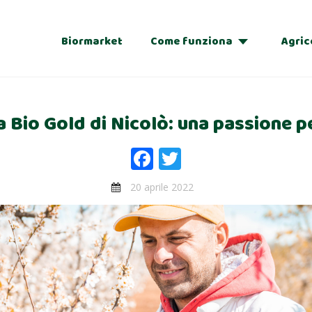
Biormarket
Come funziona
Agric
Adozioni
 Bio Gold di Nicolò: una passione pe
Regalo
Facebook
Twitter
20 aprile 2022