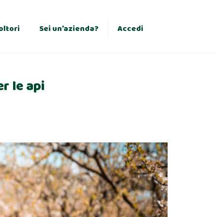
×
oltori
Sei un’azienda?
Accedi
r le api