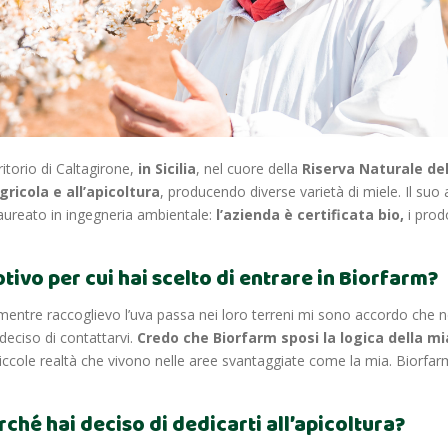
ritorio di Caltagirone,
in Sicilia
, nel cuore della
Riserva Naturale del
gricola e all’apicoltura
, producendo diverse varietà di miele. Il su
laureato in ingegneria ambientale:
l’azienda è certificata bio,
i prod
motivo per cui hai scelto di entrare in Biorfarm?
 mentre raccoglievo l’uva passa nei loro terreni mi sono accordo che ne
 deciso di contattarvi.
Credo che Biorfarm sposi la logica della mi
piccole realtà che vivono nelle aree svantaggiate come la mia. Biorfarm
rché hai deciso di dedicarti all’apicoltura?