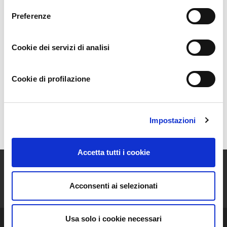
Le
api mielificano all’interno del parco regionale del
Preferenze
monte Antola
dai primi anni del 2000, un ambiente
incontaminato e protetto, dove i cardini dell’apicoltura
biologica sono tutelati e onorati.
Cookie dei servizi di analisi
La Scelta
Cookie di profilazione
Coltivazioni
Impostazioni
Mappa
Accetta tutti i cookie
ISCRIVITI ALLA NEWSLETTER
Acconsenti ai selezionati
Resta aggiornato sulle storie e le novità della nostra Community!
Usa solo i cookie necessari