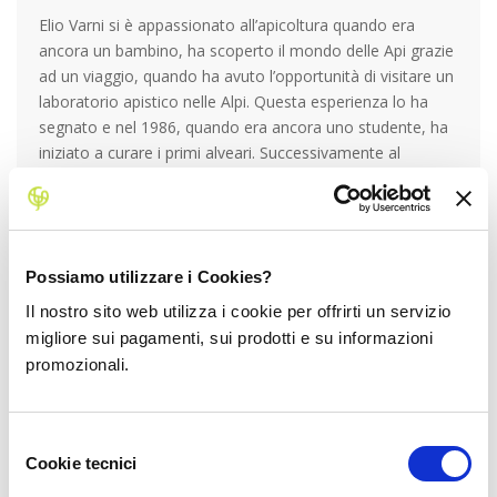
Elio Varni si è appassionato all’apicoltura quando era
ancora un bambino, ha scoperto il mondo delle Api grazie
ad un viaggio, quando ha avuto l’opportunità di visitare un
laboratorio apistico nelle Alpi. Questa esperienza lo ha
segnato e nel 1986, quando era ancora uno studente, ha
iniziato a curare i primi alveari. Successivamente al
raggiungimento del diploma, ha lavorato in aziende
apistiche come apprendista e nel 1993 si è
definitivamente messo in proprio, dando vita alla Elio
Varni Apicoltura.
Possiamo utilizzare i Cookies?
L’azienda è cresciuta da quel momento e ora conta
circa
200 alveari
, e quest’anno
festeggia 20 anni dall’inizio
Il nostro sito web utilizza i cookie per offrirti un servizio
della pratica biologica
.
migliore sui pagamenti, sui prodotti e su informazioni
Le api svernano sul versante che dà sul mare
promozionali.
dell’Appennino Ligure, e sono spostate nel periodo estivo
sul versante nord verso la pianura, dove incontrano le
ideali varietà floreali per il suo miele.
Selezione
Dal 2000 Elio ha iniziato una collaborazione con il parco
Cookie tecnici
del
regionale del Monte Antola.
consenso