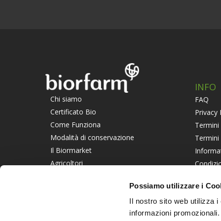
INFO
Chi siamo
FAQ
Certificato Bio
Privacy 
Come Funziona
Termini 
Modalità di conservazione
Termini
Il Biormarket
Informa
Agricoltori
Condizio
Suggerisci un Agricoltore
Piattaf
Possiamo utilizzare i Coo
Lavora con noi
Informat
Il nostro sito web utilizza 
PART
informazioni promozionali.