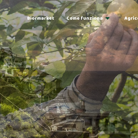
Biormarket
Come funziona
Agric
Adozioni
Regalo