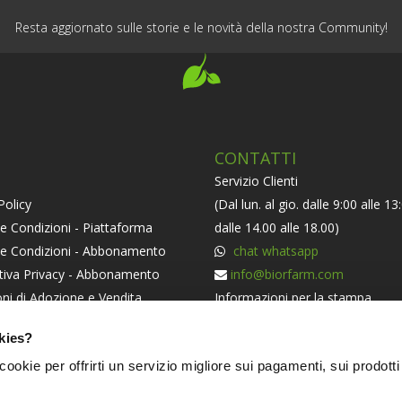
Resta aggiornato sulle storie e le novità della nostra Community!
CONTATTI
Servizio Clienti
Policy
(Dal lun. al gio. dalle 9:00 alle 13
e Condizioni - Piattaforma
dalle 14.00 alle 18.00)
 e Condizioni - Abbonamento
chat whatsapp
tiva Privacy - Abbonamento
info@biorfarm.com
ni di Adozione e Vendita
Informazioni per la stampa
orma ODR
press@biorfarm.com
kies?
iva Societaria
Se sei un Agricoltore Bio e ti pi
i cookie per offrirti un servizio migliore sui pagamenti, sui prodotti
essere dei nostri
clicca qui
.
NERS