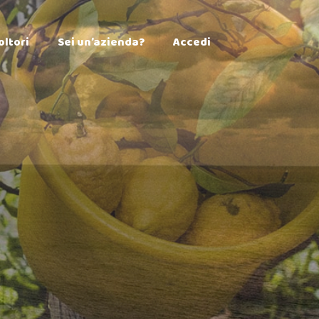
×
oltori
Sei un’azienda?
Accedi