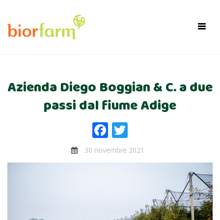
×
Toggl
navig
Azienda Diego Boggian & C. a due
passi dal fiume Adige
Facebook
Twitter
30 novembre 2021