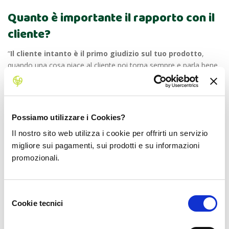
Quanto è importante il rapporto con il
cliente?
“
Il cliente intanto è il primo giudizio sul tuo prodotto
,
quando una cosa piace al cliente poi torna sempre e parla bene
di te, ti fa pubblicità. Le nostre coltivazioni si stanno ampliando
anche per offrire una gamma più ampia di prodotti bio, per
esempio da quest’anno abbiamo fatto una prova con le
melanzane biologiche
, siamo stati abbastanza contenti della
Possiamo utilizzare i Cookies?
coltivazione e vorremmo provare altre colture come i cereali.”
Il nostro sito web utilizza i cookie per offrirti un servizio
Con quali aggettivi descriveresti la
migliore sui pagamenti, sui prodotti e su informazioni
vostra azienda?
promozionali.
“Giovane,
in continua crescita
, con la voglia di scoprire
orizzonti e culture nuove per dare ai clienti qualcosa in più e
Selezione
Cookie tecnici
diversificarci dalle altre aziende della zona. Vorremmo essere
del
dinamici
per favorire al cliente più prodotti.”
consenso