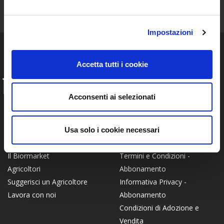
Resta aggiornato sulle storie e le novità della nostra Community!
Impostazioni
Accetta tutti i cookie
INFO
Acconsenti ai selezionati
FAQ
Chi siamo
Privacy Policy
Certificato Bio
Termini e Condizioni -
Come Funziona
Usa solo i cookie necessari
Piattaforma
Modalità di conservazione
Termini e Condizioni -
Il Biormarket
Abbonamento
Agricoltori
Informativa Privacy -
Suggerisci un Agricoltore
Abbonamento
Lavora con noi
Condizioni di Adozione e
Vendita